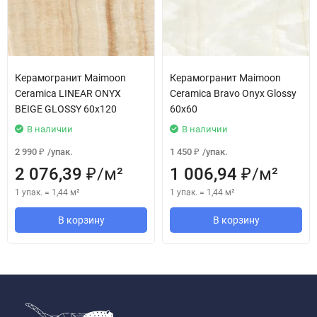
Керамогранит Maimoon
Керамогранит Maimoon
Ceramica LINEAR ONYX
Ceramica Bravo Onyx Glossy
BEIGE GLOSSY 60x120
60x60
В наличии
В наличии
2 990
/
упак.
1 450
/
упак.
₽
₽
2 076,39
/
м²
1 006,94
/
м²
₽
₽
1 упак.
=
1,44
м²
1 упак.
=
1,44
м²
В корзину
В корзину