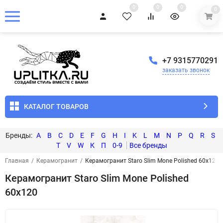
0
0
0
0
+7 9315770291
заказать звонок
КАТАЛОГ ТОВАРОВ
A
B
C
D
E
F
G
H
I
K
L
M
N
P
Q
R
S
T
V
W
К
П
0-9
Главная
/
Керамогранит
/
Керамогранит Staro Slim Mone Polished 60x120
Керамогранит Staro Slim Mone Polished
60x120