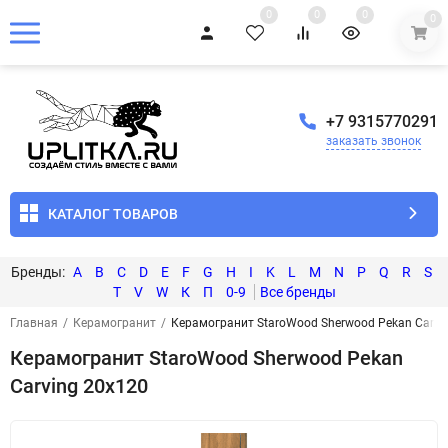
0
0
0
0
+7 9315770291
заказать звонок
КАТАЛОГ ТОВАРОВ
A
B
C
D
E
F
G
H
I
K
L
M
N
P
Q
R
S
T
V
W
К
П
0-9
Главная
/
Керамогранит
/
Керамогранит StaroWood Sherwood Pekan Carvi
Керамогранит StaroWood Sherwood Pekan
Carving 20x120