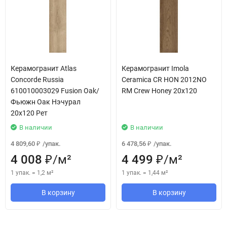
Керамогранит Atlas
Керамогранит Imola
Concorde Russia
Ceramica CR HON 2012NO
610010003029 Fusion Oak/
RM Crew Honey 20x120
Фьюжн Оак Нэчурал
20x120 Рет
В наличии
В наличии
4 809,60
/
упак.
6 478,56
/
упак.
₽
₽
4 008
/
м²
4 499
/
м²
₽
₽
1 упак.
=
1,2
м²
1 упак.
=
1,44
м²
В корзину
В корзину