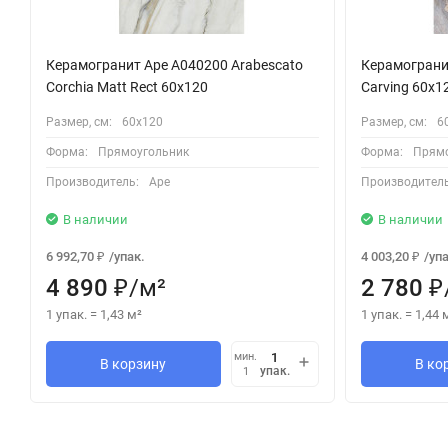
Керамогранит Ape A040200 Arabescato
Керамограни
Corchia Matt Rect 60x120
Carving 60x1
Размер, см:
60х120
Размер, см:
6
Форма:
Прямоугольник
Форма:
Прямо
Производитель:
Ape
Производитель
В наличии
В наличии
6 992,70
/
упак.
4 003,20
/
упа
₽
₽
4 890
/
м²
2 780
₽
₽
1 упак.
=
1,43
м²
1 упак.
=
1,44
мин.
В корзину
В ко
упак.
1