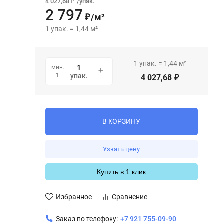
4 027,68
/
упак.
₽
2 797
/
м²
₽
1
упак.
=
1,44
м²
1
упак.
=
1,44
м²
мин.
1
упак.
4 027,68
₽
В КОРЗИНУ
Узнать цену
Купить в 1 клик
Избранное
Сравнение
Заказ по телефону:
+7 921 755-09-90