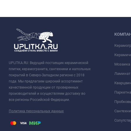
КОМПА
Керамог
Керамич
UPLITKA.RU: Ведущий поставщик керамической
Мозаика
плитки, керамогранита, сантехники и напольных
Ламинат
покрытий в Северо-Западном регионе с 2018
года. Мы предлагаем широкий ассортимент
Кварцви
качественной продукции от проверенных
Паркетна
производителей и осуществляем доставку во
все регионы Российской Федерации.
Пробков
Сантехни
Политика персональных данных
Сопутст