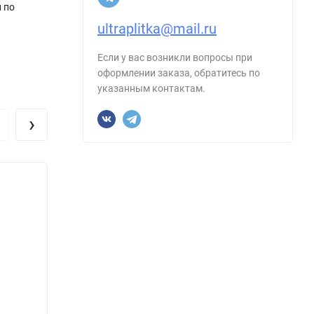
 по
ultraplitka@mail.ru
Если у вас возникли вопросы при
оформлении заказа, обратитесь по
указанным контактам.
›
Керамогранит Imola Ceramica
Керам
TRARGE612RM The Rock 60x120
ARDES
Размер, см:
60х120
Размер
Форма:
Прямоугольник
Форма
Производитель:
Imola Ceramica
Произ