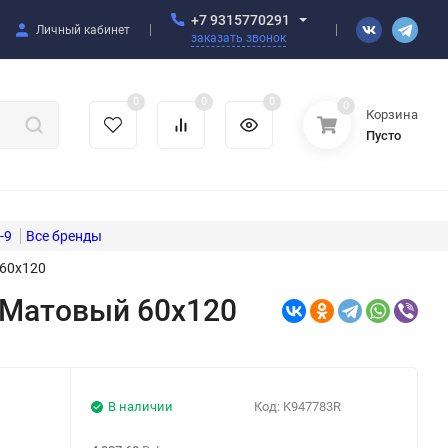
+7 9315770291
Личный кабинет
заказать звонок
0
0
0
0
Корзина
Пусто
-9
 60x120
 Матовый 60x120
В наличии
Код:
K947783R