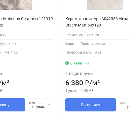
т Maimoon Ceramica 12191R
Керамогранит Ape A042356 Alexa
20
Cream Matt 60x120
0х120
Размер, см:
60х120
угольник
Форма:
Прямоугольник
:
Maimoon
Производитель:
Ape
В наличии
к.
9 123,40
/
упак.
₽
/
м²
6 380
/
м²
₽
м²
1 упак.
=
1,43
м²
мин.
мин.
рзину
В корзину
упак.
у
1
1