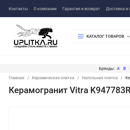
Контакты
О компании
Гарантия и возврат
Доставка и 
КАТАЛОГ ТОВАРОВ
A
B
Главная
/
Керамическая плитка
/
Напольная плитка
/
Ке
Керамогранит Vitra K947783