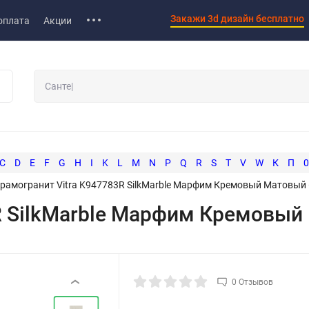
Закажи 3d дизайн бесплатно
оплата
Акции
C
D
E
F
G
H
I
K
L
M
N
P
Q
R
S
T
V
W
К
П
0
рамогранит Vitra K947783R SilkMarble Марфим Кремовый Матовый
R SilkMarble Марфим Кремовый
0 Отзывов
‹