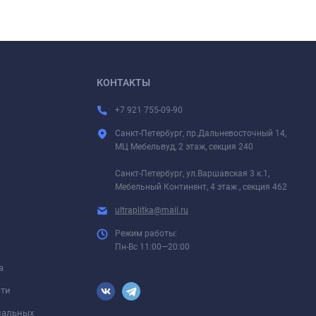
КОНТАКТЫ
+7 921 755-09-90
Санкт-Петербург, пр.Дальневосточный 14,
МЦ Мебельвуд, 2 этаж, секция 240
Санкт-Петербург, ул.Варшавская 3 к.1,
Мебельный Континент, 4 этаж , секция 462
ultraplitka@mail.ru
Режим работы:
Пн-Вс 11:00—20:00
а
сти
ональных