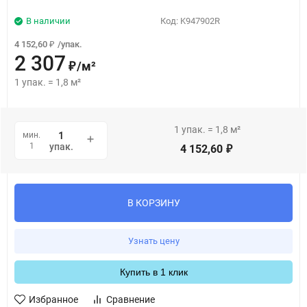
В наличии
Код:
K947902R
4 152,60
/
упак.
₽
2 307
/
м²
₽
1
упак.
=
1,8
м²
1
упак.
=
1,8
м²
мин.
1
упак.
4 152,60
₽
В КОРЗИНУ
Узнать цену
Купить в 1 клик
Избранное
Сравнение