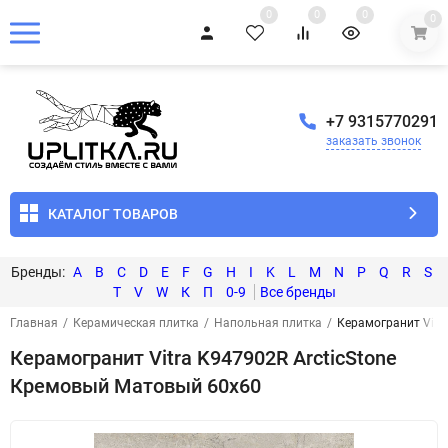
0
0
0
0
+7 9315770291
заказать звонок
КАТАЛОГ ТОВАРОВ
A
B
C
D
E
F
G
H
I
K
L
M
N
P
Q
R
S
T
V
W
К
П
0-9
Главная
/
Керамическая плитка
/
Напольная плитка
/
Керамогранит Vitr
Керамогранит Vitra K947902R ArcticStone
Кремовый Матовый 60x60