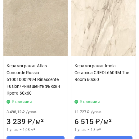
Керамогранит Atlas
Керамогранит Imola
Concorde Russia
Ceramica CREDL660RM The
610010002994 Rinascente
Room 60x60
Fusion/Ринашенте Фьюжн
Крета 60x60
В наличии
В наличии
3 498,12
/
упак.
11 727
/
упак.
₽
₽
3 239
/
м²
6 515
/
м²
₽
₽
1 упак.
=
1,08
м²
1 упак.
=
1,8
м²