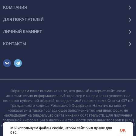
КОМПАНИЯ
ДЛЯ ПОКУПАТЕЛЕЙ
ЛИЧНЫЙ КАБИНЕТ
КОНТАКТЫ
Обращаем ваше внимание на то, что данный интернет-сайт носит
исключительно информационный характер и ни при каких условиях не
является публичной офертой, определяемой положениями Статьи 437 п.2
Гражданского кодекса Российской Федерации. Нажатие на кнопку
«заказать», а также последующее заполнение тех или иных форм, не
накладывает на владельцев сайта никаких обязательств. Для получения
подробной информации о наличии и стоимости указанных товаров и (или)
услуг, пожалуйста, обращайтесь к менеджеру сайта с помощью специальной
Мы используем файлы cookie, чтобы сайт был лучше для
формы связи или по телефону +7 921 755-09-90
OK
вас.