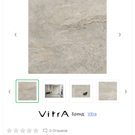
‹
›
‹
›
Бренд:
Vitra
0 Отзывов