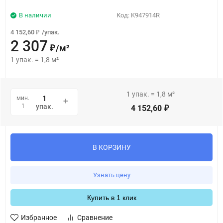
В наличии
Код:
K947914R
4 152,60
/
упак.
₽
2 307
/
м²
₽
1
упак.
=
1,8
м²
1
упак.
=
1,8
м²
мин.
1
упак.
4 152,60
₽
В КОРЗИНУ
Узнать цену
Купить в 1 клик
Избранное
Сравнение