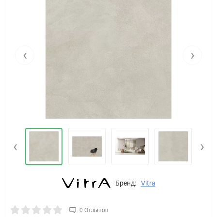
‹
›
‹
›
Бренд:
Vitra
0 Отзывов