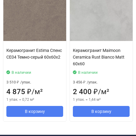
Керамогранит Estima Спенс
Керамогранит Maimoon
CE04 Темно-серый 60x60x2
Ceramica Rust Bianco Matt
60х60
В наличии
В наличии
3 510
/
упак.
3 456
/
упак.
₽
₽
4 875
/
м²
2 400
/
м²
₽
₽
1 упак.
=
0,72
м²
1 упак.
=
1,44
м²
В корзину
В корзину