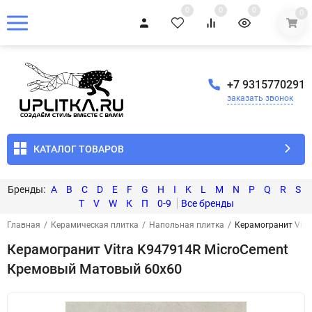
0
0
0
0
+7 9315770291
заказать звонок
КАТАЛОГ ТОВАРОВ
A
B
C
D
E
F
G
H
I
K
L
M
N
P
Q
R
S
T
V
W
К
П
0-9
Главная
/
Керамическая плитка
/
Напольная плитка
/
Керамогранит Vitr
Керамогранит Vitra K947914R MicroCement
Кремовый Матовый 60x60