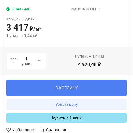
В наличии
Код:
K948090LPR
4 920,48
/
упак.
₽
3 417
/
м²
₽
1
упак.
=
1,44
м²
1
упак.
=
1,44
м²
мин.
1
упак.
4 920,48
₽
В КОРЗИНУ
Узнать цену
Купить в 1 клик
Избранное
Сравнение