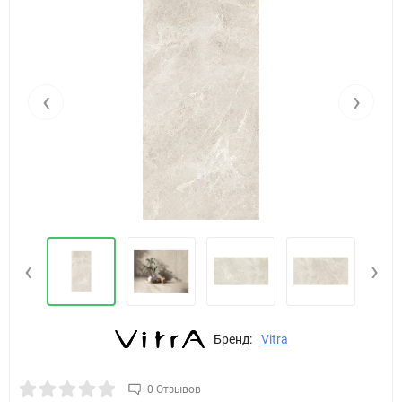
‹
›
‹
›
Бренд:
Vitra
0 Отзывов