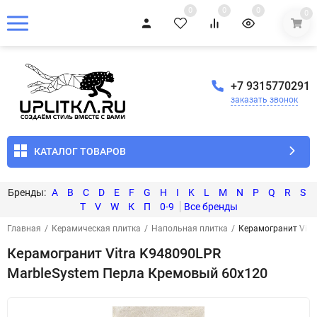
0
0
0
0
+7 9315770291
заказать звонок
КАТАЛОГ ТОВАРОВ
A
B
C
D
E
F
G
H
I
K
L
M
N
P
Q
R
S
T
V
W
К
П
0-9
Главная
/
Керамическая плитка
/
Напольная плитка
/
Керамогранит Vitr
Керамогранит Vitra K948090LPR
MarbleSystem Перла Кремовый 60x120