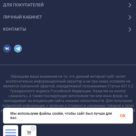
ДЛЯ ПОКУПАТЕЛЕЙ
ЛИЧНЫЙ КАБИНЕТ
КОНТАКТЫ
Обращаем ваше внимание на то, что данный интернет-сайт носит
исключительно информационный характер и ни при каких условиях не
является публичной офертой, определяемой положениями Статьи 437 п.2
Гражданского кодекса Российской Федерации. Нажатие на кнопку
«заказать», а также последующее заполнение тех или иных форм, не
накладывает на владельцев сайта никаких обязательств. Для получения
подробной информации о наличии и стоимости указанных товаров и (или)
услуг, пожалуйста, обращайтесь к менеджеру сайта с помощью специальной
Мы используем файлы cookie, чтобы сайт был лучше для
формы связи или по телефону +7 921 755-09-90
OK
вас.
0