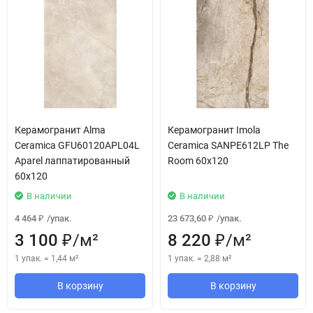
Керамогранит Alma
Керамогранит Imola
Ceramica GFU60120APL04L
Ceramica SANPE612LP The
Aparel лаппатированный
Room 60x120
60x120
В наличии
В наличии
4 464
/
упак.
23 673,60
/
упак.
₽
₽
3 100
/
м²
8 220
/
м²
₽
₽
1 упак.
=
1,44
м²
1 упак.
=
2,88
м²
В корзину
В корзину