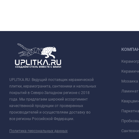
КОМПА
Керамог
Керамич
UPLITKA.RU: Ведущий поставщик керамической
Мозаика
плитки, керамогранита, сантехники и напольных
Ламинат
покрытий в Северо-Западном регионе с 2018
года. Мы предлагаем широкий ассортимент
Кварцви
качественной продукции от проверенных
Паркетна
производителей и осуществляем доставку во
все регионы Российской Федерации.
Пробков
Сантехни
Политика персональных данных