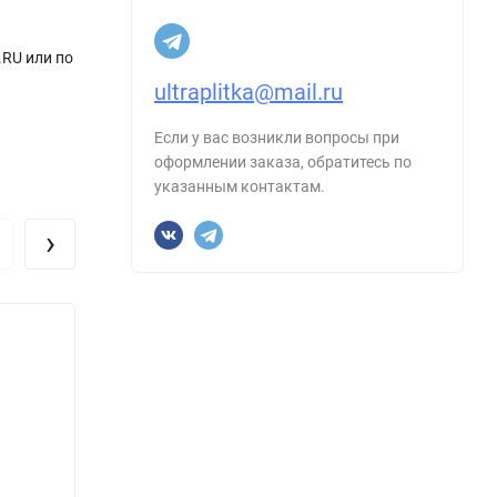
.RU или по
ultraplitka@mail.ru
Если у вас возникли вопросы при
оформлении заказа, обратитесь по
указанным контактам.
›
Обра
Керамогранит NT Ceramic NTT9450S
Керам
Pietra Brown Struttura 60x120
Mocha
Размер, см:
60х120
Размер
Форма:
Прямоугольник
Форма
Производитель:
NT Ceramic
Произ