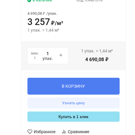
В наличии
Код:
K948101R
4 690,08
/
упак.
₽
3 257
/
м²
₽
1
упак.
=
1,44
м²
1
упак.
=
1,44
м²
мин.
1
упак.
4 690,08
₽
В КОРЗИНУ
Узнать цену
Купить в 1 клик
Избранное
Сравнение