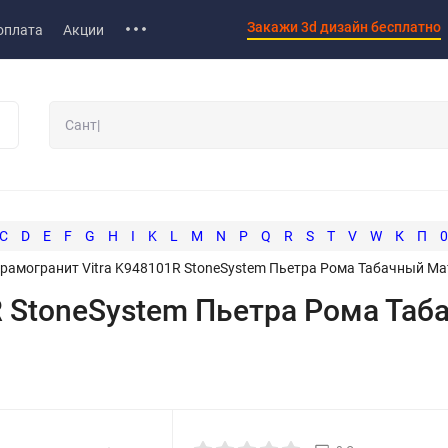
Закажи 3d дизайн бесплатно
оплата
Акции
C
D
E
F
G
H
I
K
L
M
N
P
Q
R
S
T
V
W
К
П
0
рамогранит Vitra K948101R StoneSystem Пьетра Рома Табачный М
R StoneSystem Пьетра Рома Та