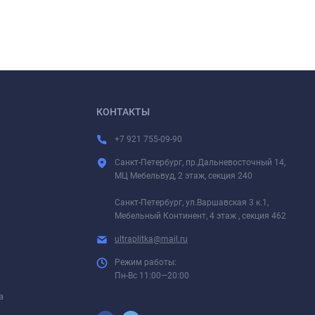
КОНТАКТЫ
+7 921 755-09-90
Санкт-Петербург, пр.Дальневосточный 14,
МЦ Мебельвуд, 2 этаж, секция 240
Санкт-Петербург, ул.Варшавская 3 к.1,
Мебельный Континент, 4 этаж , секция 462
ultraplitka@mail.ru
Режим работы:
Пн-Вс 11:00—20:00
а