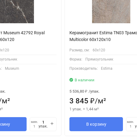
т Museum 42792 Royal
Керамогранит Estima TN03 Трам
 60x120
Multicolor 60x120x10
0х120
Размер, см:
60х120
угольник
Форма:
Прямоугольник
:
Museum
Производитель:
Estima
В наличии
пак.
5 536,80
/
упак.
₽
/
м²
3 845
/
м²
₽
м²
1 упак.
=
1,44
м²
мин.
мин.
рзину
В корзину
упак.
у
1
1