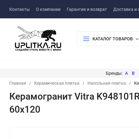
Контакты
О компании
Гарантия и возврат
Доставка и 
КАТАЛОГ ТОВАРОВ
A
B
Главная
/
Керамическая плитка
/
Напольная плитка
/
Ке
Керамогранит Vitra K948101
60x120