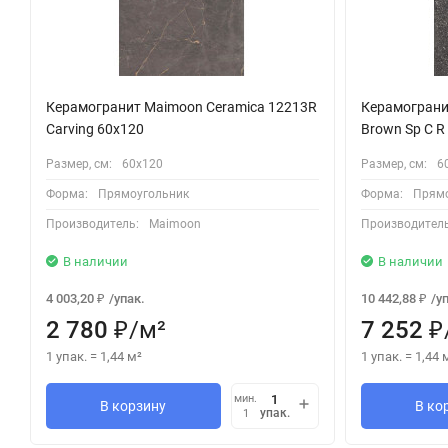
Керамогранит Maimoon Ceramica 12213R
Керамограни
Carving 60x120
Brown Sp C R
Размер, см:
60х120
Размер, см:
6
Форма:
Прямоугольник
Форма:
Прямо
Производитель:
Maimoon
Производитель
В наличии
В наличии
4 003,20
/
упак.
10 442,88
/
у
₽
₽
2 780
/
м²
7 252
₽
₽
1 упак.
=
1,44
м²
1 упак.
=
1,44
мин.
В корзину
В ко
упак.
1