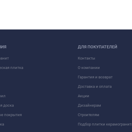
НИЯ
ДЛЯ ПОКУПАТЕЛЕЙ
ранит
Контакты
еская плитка
О компании
Гарантия и возврат
Доставка и оплата
нил
Акции
я доска
Дизайнерам
ые покрытия
Строителям
ка
Подбор плитки керамогранит