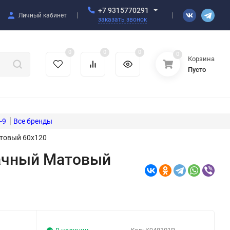
+7 9315770291
Личный кабинет
заказать звонок
0
0
0
0
Корзина
Пусто
-9
атовый 60x120
бачный Матовый