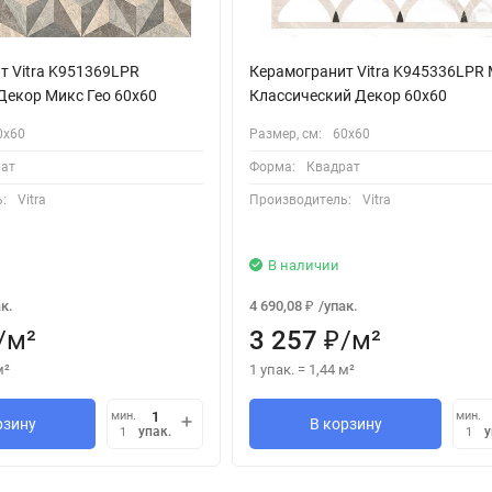
т Vitra K951369LPR
Керамогранит Vitra K945336LPR 
Декор Микс Гео 60x60
Классический Декор 60x60
0х60
Размер, см:
60х60
ат
Форма:
Квадрат
:
Vitra
Производитель:
Vitra
В наличии
к.
4 690,08
/
упак.
₽
/
м²
3 257
/
м²
₽
м²
1 упак.
=
1,44
м²
мин.
мин.
рзину
В корзину
упак.
у
1
1