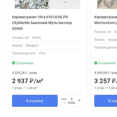
Керамогранит Vitra K951839LPR
Керамограни
CityMarble Амазония Мультиколор
Marmostone 
60X60
Размер, см:
6
Размер, см:
60х60
Форма:
Квадр
Форма:
Квадрат
Производитель
Производитель:
Vitra
В наличии
В наличии
4 229,28
/
упак.
4 690,08
/
упа
₽
₽
2 937
/
м²
3 257
₽
₽
1 упак.
=
1,44
м²
1 упак.
=
1,44
мин.
В корзину
В ко
упак.
1