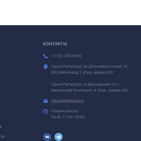
КОНТАКТЫ
+7 921 755-09-90
Санкт-Петербург, пр.Дальневосточный 14,
МЦ Мебельвуд, 2 этаж, секция 240
Санкт-Петербург, ул.Варшавская 3 к.1,
Мебельный Континент, 4 этаж , секция 462
ultraplitka@mail.ru
Режим работы:
Пн-Вс 11:00—20:00
а
сти