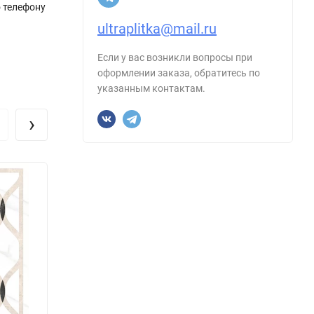
о телефону
ultraplitka@mail.ru
Если у вас возникли вопросы при
оформлении заказа, обратитесь по
указанным контактам.
›
Керамогранит Vitra K946565LPR Marmori
Декор Геометрический Микс 60x60
Размер, см:
60х60
Форма:
Квадрат
Производитель:
Vitra