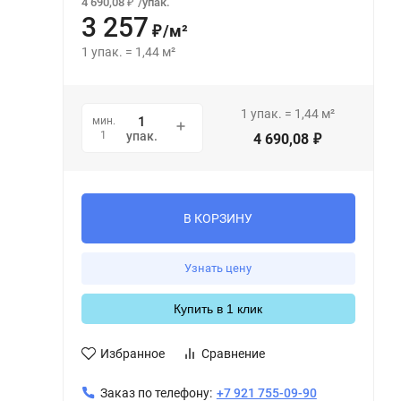
4 690,08
/
упак.
₽
3 257
/
м²
₽
1
упак.
=
1,44
м²
1
упак.
=
1,44
м²
мин.
1
упак.
4 690,08
₽
В КОРЗИНУ
Узнать цену
Купить в 1 клик
Избранное
Сравнение
Заказ по телефону:
+7 921 755-09-90