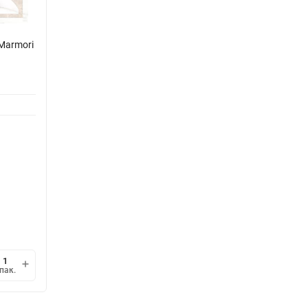
Marmori
В наличии
4 690,08
/
упак.
₽
3 257
/
м²
₽
1 упак.
=
1,44
м²
мин.
В корзину
пак.
упак.
1