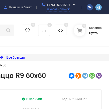
+7 9315770291
Личный кабинет
заказать звонок
0
0
0
0
Корзина
Пусто
-9
0x60
аццо R9 60x60
В наличии
Код:
K951370LPR