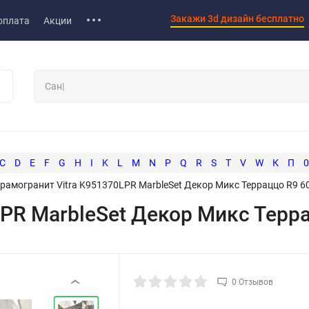
Закажи 3d дизайн бесплатно
оплата
Акции
C
D
E
F
G
H
I
K
L
M
N
P
Q
R
S
T
V
W
К
П
0
рамогранит Vitra K951370LPR MarbleSet Декор Микс Терраццо R9 6
LPR MarbleSet Декор Микс Терр
0 Отзывов
‹