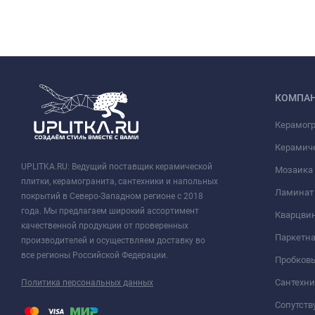
КОМПА
Керамог
Керамич
UPLITKA.RU: Ведущий поставщик керамической
Мозаика
плитки, керамогранита, сантехники и напольных
Ламинат
покрытий в Северо-Западном регионе с 2018
года. Мы предлагаем широкий ассортимент
Кварцви
качественной продукции от проверенных
Паркетна
производителей и осуществляем доставку во
все регионы Российской Федерации.
Пробков
Сантехни
Политика персональных данных
Сопутст