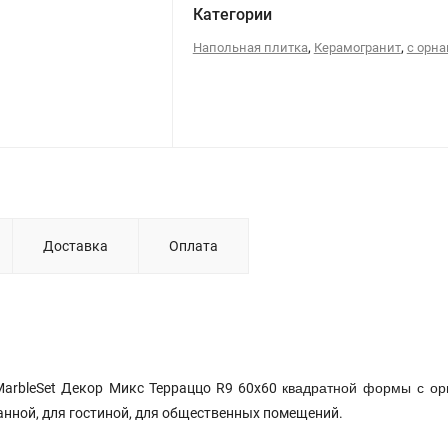
Категории
,
,
Напольная плитка
Керамогранит
с орн
Доставка
Оплата
квадратной формы с о
MarbleSet Декор Микс Терраццо R9 60x60
анной, для гостиной, для общественных помещений.