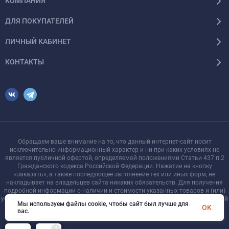
КОМПАНИЯ
ДЛЯ ПОКУПАТЕЛЕЙ
ЛИЧНЫЙ КАБИНЕТ
КОНТАКТЫ
Обращаем ваше внимание на то, что данный интернет-сайт носит
исключительно информационный характер и ни при каких условиях не
является публичной офертой, определяемой положениями Статьи 437 п.2
Гражданского кодекса Российской Федерации. Нажатие на кнопку
«заказать», а также последующее заполнение тех или иных форм, не
накладывает на владельцев сайта никаких обязательств. Для получения
подробной информации о наличии и стоимости указанных товаров и (или)
услуг, пожалуйста, обращайтесь к менеджеру сайта с помощью специальной
Мы используем файлы cookie, чтобы сайт был лучше для
формы связи или по телефону +7 921 755-09-90
OK
вас.
0