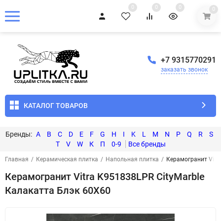
0
0
0
0
+7 9315770291
заказать звонок
КАТАЛОГ ТОВАРОВ
A
B
C
D
E
F
G
H
I
K
L
M
N
P
Q
R
S
T
V
W
К
П
0-9
Главная
/
Керамическая плитка
/
Напольная плитка
/
Керамогранит Vitr
Керамогранит Vitra K951838LPR CityMarble
Калакатта Блэк 60X60