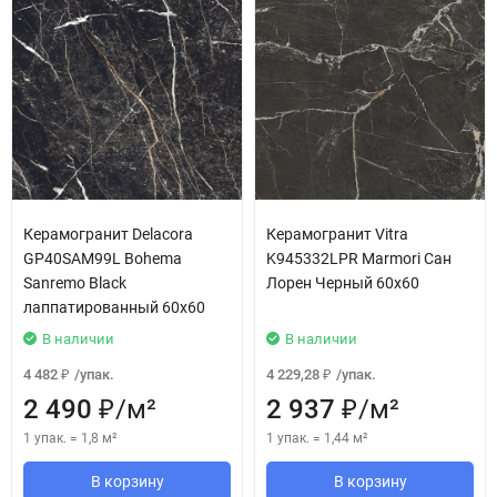
Керамогранит Delacora
Керамогранит Vitra
GP40SAM99L Bohema
K945332LPR Marmori Сан
Sanremo Black
Лорен Черный 60x60
лаппатированный 60x60
В наличии
В наличии
4 482
/
упак.
4 229,28
/
упак.
₽
₽
2 490
/
м²
2 937
/
м²
₽
₽
1 упак.
=
1,8
м²
1 упак.
=
1,44
м²
В корзину
В корзину