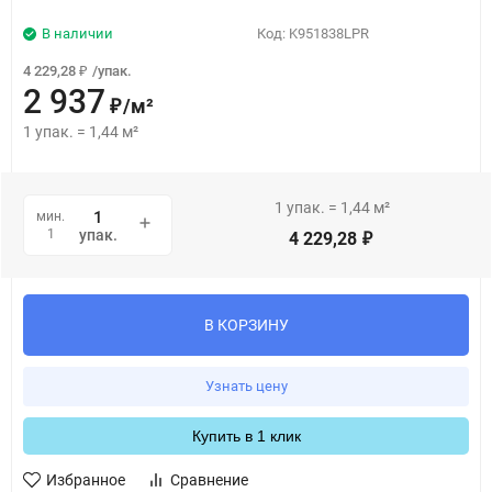
В наличии
Код:
K951838LPR
4 229,28
/
упак.
₽
2 937
/
м²
₽
1
упак.
=
1,44
м²
1
упак.
=
1,44
м²
мин.
1
упак.
4 229,28
₽
В КОРЗИНУ
Узнать цену
Купить в 1 клик
Избранное
Сравнение