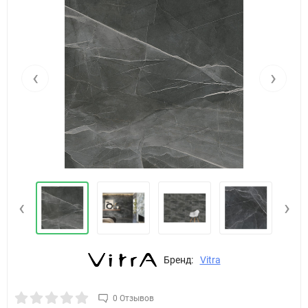
‹
›
‹
›
Бренд:
Vitra
0 Отзывов