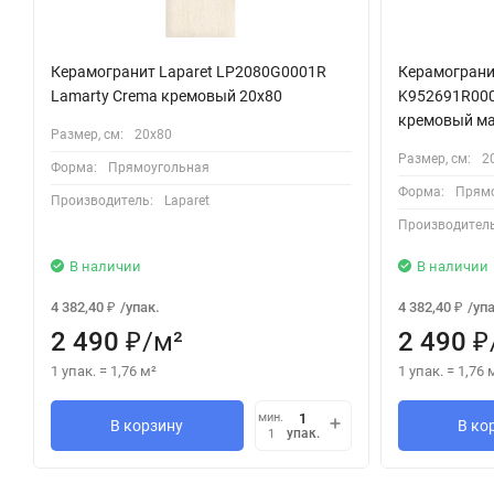
Керамогранит Laparet LP2080G0001R
Керамограни
Lamarty Crema кремовый 20х80
K952691R000
кремовый ма
Размер, см:
20х80
Размер, см:
2
Форма:
Прямоугольная
Форма:
Прямо
Производитель:
Laparet
Производитель
В наличии
В наличии
4 382,40
/
упак.
4 382,40
/
упа
₽
₽
2 490
/
м²
2 490
₽
₽
1 упак.
=
1,76
м²
1 упак.
=
1,76
мин.
В корзину
В ко
упак.
1