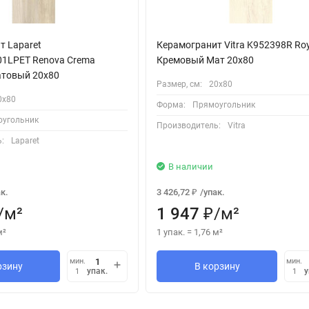
т Laparet
Керамогранит Vitra K952398R Ro
1LPET Renova Crema
Кремовый Мат 20х80
товый 20x80
Размер, см:
20х80
0х80
Форма:
Прямоугольник
угольник
Производитель:
Vitra
:
Laparet
В наличии
к.
3 426,72
/
упак.
₽
/
м²
1 947
/
м²
₽
м²
1 упак.
=
1,76
м²
мин.
мин.
рзину
В корзину
упак.
у
1
1