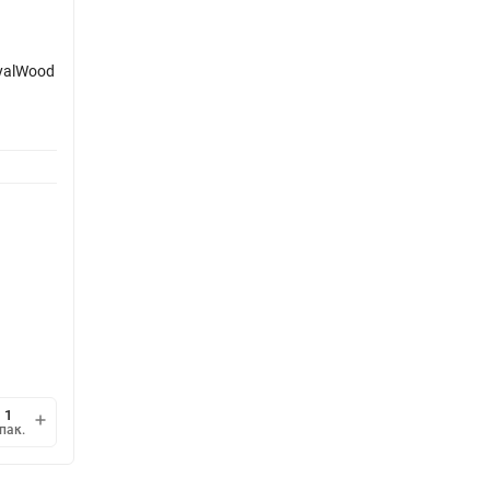
yalWood
пак.