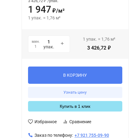
3 426,72
/
упак.
₽
1 947
/
м²
₽
1
упак.
=
1,76
м²
1
упак.
=
1,76
м²
мин.
1
упак.
3 426,72
₽
В КОРЗИНУ
Узнать цену
Купить в 1 клик
Избранное
Сравнение
Заказ по телефону:
+7 921 755-09-90