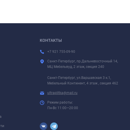
КОНТАКТЫ
+7 921 755-09-90
Санкт-Петербург, пр.Дальневосточный 14,
МЦ Мебельвуд, 2 этаж, секция 240
Санкт-Петербург, ул.Варшавская 3 к.1,
Мебельный Континент, 4 этаж , секция 462
ultraplitka@mail.ru
Режим работы:
Пн-Вс 11:00—20:00
а
сти