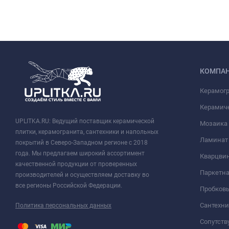
КОМПА
Керамог
Керамич
UPLITKA.RU: Ведущий поставщик керамической
Мозаика
плитки, керамогранита, сантехники и напольных
Ламинат
покрытий в Северо-Западном регионе с 2018
года. Мы предлагаем широкий ассортимент
Кварцви
качественной продукции от проверенных
Паркетна
производителей и осуществляем доставку во
все регионы Российской Федерации.
Пробков
Сантехни
Политика персональных данных
Сопутст