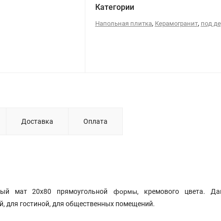
Категории
,
,
Напольная плитка
Керамогранит
под д
Доставка
Оплата
формы
вый мат 20х80 прямоугольной
, кремового цвета. Д
й, для гостиной, для общественных помещений.