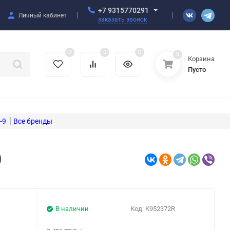
+7 9315770291
Личный кабинет
заказать звонок
0
0
0
0
Корзина
Пусто
-9
0
В наличии
Код:
K952372R