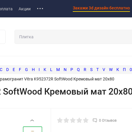
Закажи 3d дизайн бесплатно
оплата
Акции
C
D
E
F
G
H
I
K
L
M
N
P
Q
R
S
T
V
W
К
П
0
рамогранит Vitra K952372R SoftWood Кремовый мат 20х80
R SoftWood Кремовый мат 20х8
0 Отзывов
‹