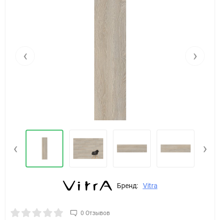
‹
›
‹
›
Бренд:
Vitra
0 Отзывов