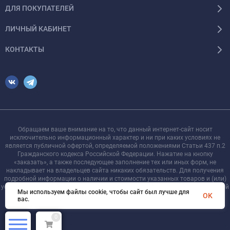
ДЛЯ ПОКУПАТЕЛЕЙ
ЛИЧНЫЙ КАБИНЕТ
КОНТАКТЫ
Обращаем ваше внимание на то, что данный интернет-сайт носит
исключительно информационный характер и ни при каких условиях не
является публичной офертой, определяемой положениями Статьи 437 п.2
Гражданского кодекса Российской Федерации. Нажатие на кнопку
«заказать», а также последующее заполнение тех или иных форм, не
накладывает на владельцев сайта никаких обязательств. Для получения
подробной информации о наличии и стоимости указанных товаров и (или)
услуг, пожалуйста, обращайтесь к менеджеру сайта с помощью специальной
Мы используем файлы cookie, чтобы сайт был лучше для
формы связи или по телефону +7 921 755-09-90
OK
вас.
0