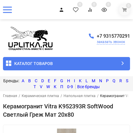
0
0
0
0
+7 9315770291
заказать звонок
КАТАЛОГ ТОВАРОВ
A
B
C
D
E
F
G
H
I
K
L
M
N
P
Q
R
S
T
V
W
К
П
0-9
Главная
/
Керамическая плитка
/
Напольная плитка
/
Керамогранит Vitr
Керамогранит Vitra K952393R SoftWood
Светлый Греж Мат 20х80