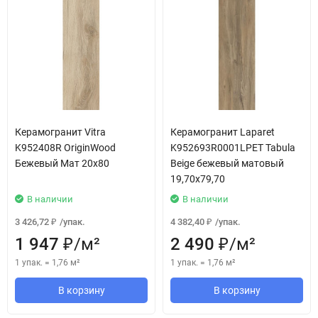
Керамогранит Vitra
Керамогранит Laparet
K952408R OriginWood
K952693R0001LPET Tabula
Бежевый Мат 20х80
Beige бежевый матовый
19,70x79,70
В наличии
В наличии
3 426,72
/
упак.
4 382,40
/
упак.
₽
₽
1 947
/
м²
2 490
/
м²
₽
₽
1 упак.
=
1,76
м²
1 упак.
=
1,76
м²
В корзину
В корзину