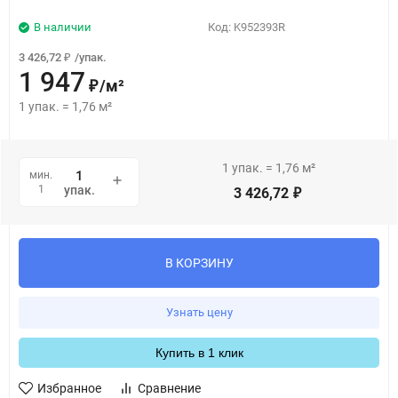
В наличии
Код:
K952393R
3 426,72
/
упак.
₽
1 947
/
м²
₽
1
упак.
=
1,76
м²
1
упак.
=
1,76
м²
мин.
1
упак.
3 426,72
₽
В КОРЗИНУ
Узнать цену
Купить в 1 клик
Избранное
Сравнение