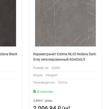
lana Black
Керамогранит Estima NL03 Nolana Dark
Grey неполированный 60x60x0,9
Размер, см:
60х60
Форма:
Квадрат
Производитель:
Estima
В наличии
2 890
/
упак.
₽
2 006,94
/
м²
₽