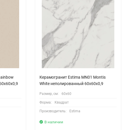
Rainbow
Керамогранит Estima MN01 Montis
60x60x0,9
White неполированный 60x60x0,9
Размер, см:
60х60
Форма:
Квадрат
Производитель:
Estima
В наличии