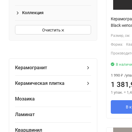
Коллекция
Керамогра
Black неп
Очистить
Размер, см:
Форма:
Кв
Производит
В налич
Керамогранит
1 990
/
упа
₽
Керамическая плитка
1 381,
1 упак.
=
1,4
Мозаика
В 
Ламинат
Кварцвинил