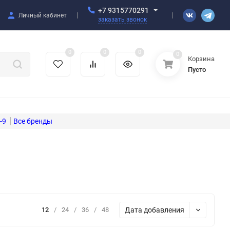
+7 9315770291
Личный кабинет
заказать звонок
0
0
0
0
Корзина
Пусто
-9
Дата добавления
12
/
24
/
36
/
48