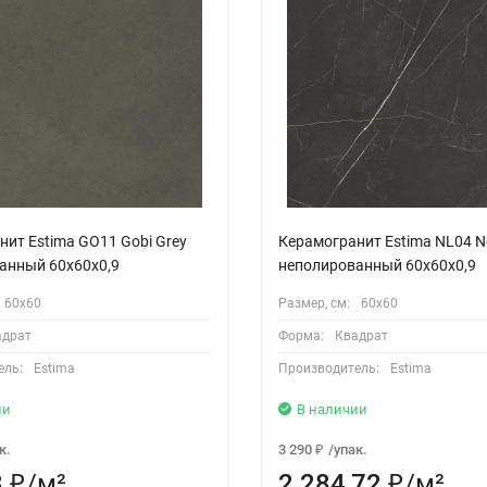
ит Estima GO11 Gobi Grey
Керамогранит Estima NL04 No
анный 60x60x0,9
неполированный 60x60x0,9
60х60
Размер, см:
60х60
адрат
Форма:
Квадрат
ель:
Estima
Производитель:
Estima
ии
В наличии
к.
3 290
/
упак.
₽
3
/
м²
2 284,72
/
м²
₽
₽