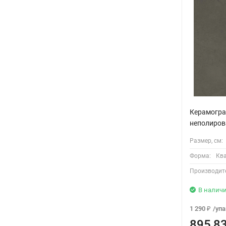
Керамогран
неполиров
Размер, см:
Форма:
Кв
Производит
В налич
1 290
/
упа
₽
895,8