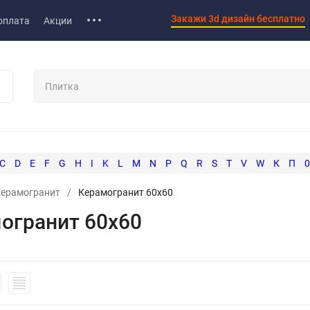
Закажи 3d дизайн бесплатно
оплата
Акции
C
D
E
F
G
H
I
K
L
M
N
P
Q
R
S
T
V
W
К
П
0
ерамогранит
/
Керамогранит 60x60
огранит 60x60