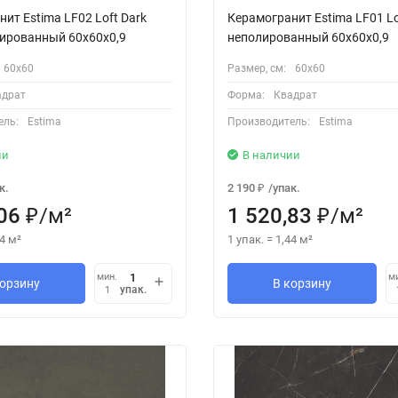
ит Estima LF02 Loft Dark
Керамогранит Estima LF01 Lo
лированный 60x60x0,9
неполированный 60x60x0,9
60х60
Размер, см:
60х60
адрат
Форма:
Квадрат
ель:
Estima
Производитель:
Estima
ии
В наличии
к.
2 190
/
упак.
₽
06
/
м²
1 520,83
/
м²
₽
₽
4
м²
1 упак.
=
1,44
м²
мин.
м
корзину
В корзину
упак.
1