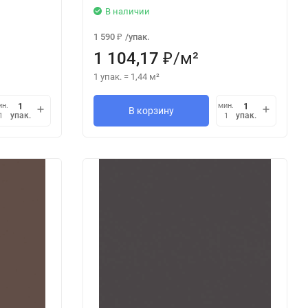
В наличии
1 590
/
упак.
₽
1 104,17
/
м²
₽
1 упак.
=
1,44
м²
ин.
мин.
В корзину
упак.
упак.
1
1