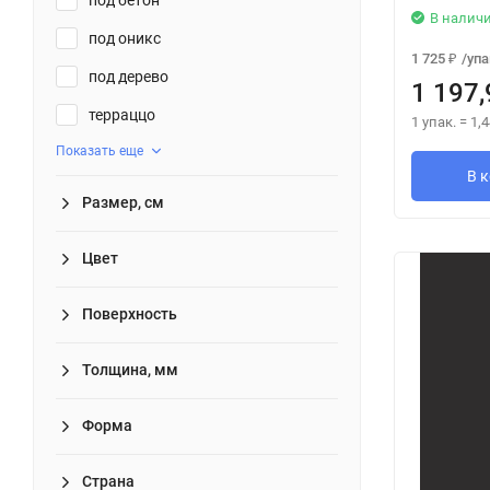
В налич
под оникс
1 725
/
упа
₽
под дерево
1 197,
терраццо
1 упак.
=
1,4
Показать еще
В 
Размер, см
Цвет
Поверхность
Толщина, мм
Форма
Страна