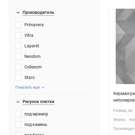
Производитель
Primavera
Vitra
Laparet
Neodom
Coliseum
Staro
Показать еще
Керамогра
неполиров
Рисунок плитки
Размер, см:
под мрамор
Форма:
Кв
под камень
Производит
под бетон