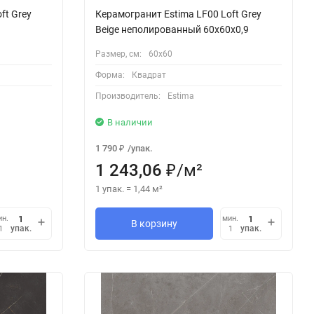
ft Grey
Керамогранит Estima LF00 Loft Grey
Beige неполированный 60x60x0,9
Размер, см:
60х60
Форма:
Квадрат
Производитель:
Estima
В наличии
1 790
/
упак.
₽
1 243,06
/
м²
₽
1 упак.
=
1,44
м²
ин.
мин.
В корзину
упак.
упак.
1
1