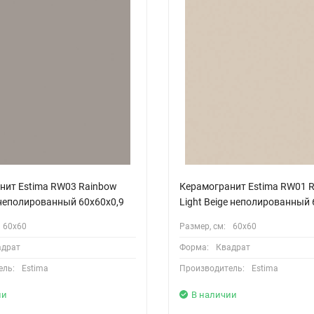
нит Estima RW03 Rainbow
Керамогранит Estima RW01 
 неполированный 60x60x0,9
Light Beige неполированный 
60х60
Размер, см:
60х60
адрат
Форма:
Квадрат
ель:
Estima
Производитель:
Estima
ии
В наличии