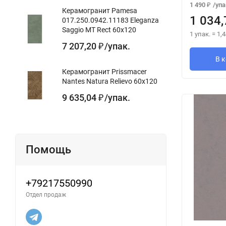
1 490
/
упа
₽
Керамогранит Pamesa
1 034,
017.250.0942.11183 Eleganza
Saggio MT Rect 60x120
1 упак.
=
1,4
7 207,20
/
упак.
₽
В 
Керамогранит Prissmacer
Nantes Natura Relievo 60x120
9 635,04
/
упак.
₽
Помощь
+79217550990
Отдел продаж