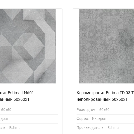
нит Estima LNd01
Керамогранит Estima TD 03 Tr
анный 60x60x1
неполированный 60x60х1
60х60
Размер, см:
60х60
адрат
Форма:
Квадрат
ель:
Estima
Производитель:
Estima