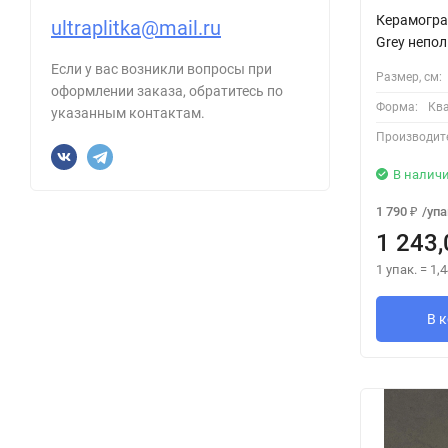
Керамогран
ultraplitka@mail.ru
Grey непо
Если у вас возникли вопросы при
Размер, см:
оформлении заказа, обратитесь по
Форма:
Кв
указанным контактам.
Производит
В налич
1 790
/
упа
₽
1 243,
1 упак.
=
1,4
В 