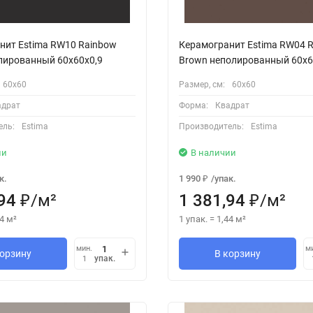
нит Estima RW10 Rainbow
Керамогранит Estima RW04 
олированный 60x60x0,9
Brown неполированный 60x6
60х60
Размер, см:
60х60
адрат
Форма:
Квадрат
ель:
Estima
Производитель:
Estima
ии
В наличии
к.
1 990
/
упак.
₽
94
/
м²
1 381,94
/
м²
₽
₽
4
м²
1 упак.
=
1,44
м²
мин.
м
корзину
В корзину
упак.
1