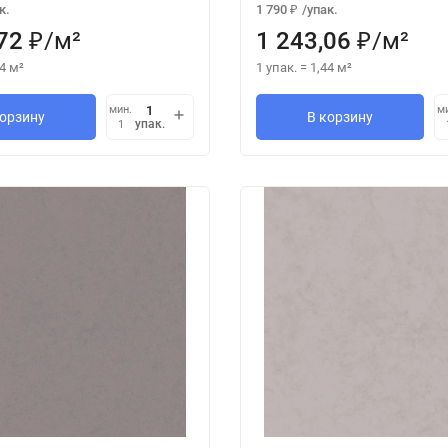
к.
1 790
/
упак.
₽
72
/
м²
1 243,06
/
м²
₽
₽
4
м²
1 упак.
=
1,44
м²
мин.
м
корзину
В корзину
упак.
1