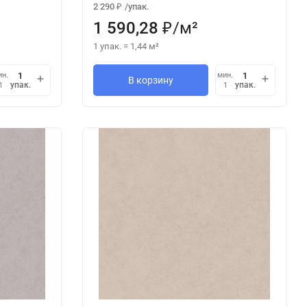
2 290
/
упак.
₽
1 590,28
/
м²
₽
1 упак.
=
1,44
м²
ин.
мин.
В корзину
упак.
упак.
1
1