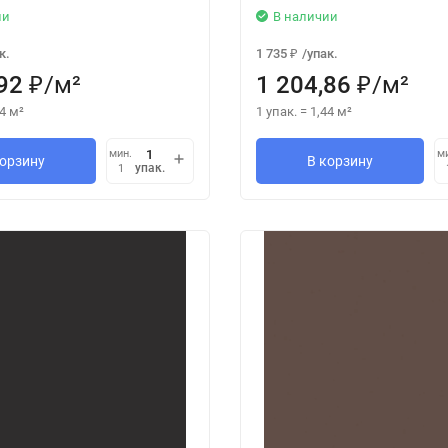
ии
В наличии
к.
1 735
/
упак.
₽
92
/
м²
1 204,86
/
м²
₽
₽
4
м²
1 упак.
=
1,44
м²
мин.
м
корзину
В корзину
упак.
1