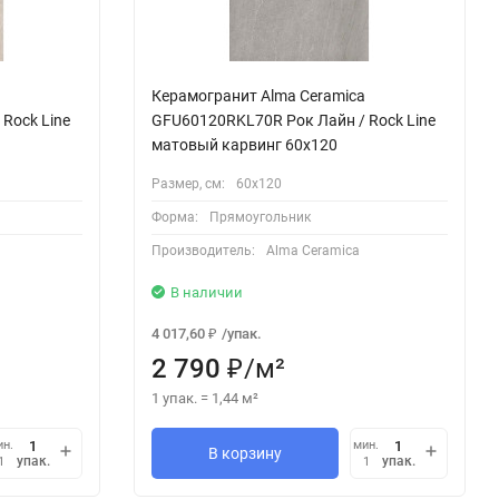
Керамогранит Alma Ceramica
Rock Line
GFU60120RKL70R Рок Лайн / Rock Line
матовый карвинг 60x120
Размер, см:
60х120
Форма:
Прямоугольник
Производитель:
Alma Ceramica
В наличии
4 017,60
/
упак.
₽
2 790
/
м²
₽
1 упак.
=
1,44
м²
ин.
мин.
В корзину
упак.
упак.
1
1