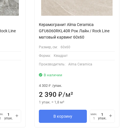
Керамогранит Alma Ceramica
ock Line
GFU6060RKL40R Рок Лайн / Rock Line
матовый карвинг 60x60
Размер, см:
60х60
Форма:
Квадрат
Производитель:
Alma Ceramica
В наличии
4 302
/
упак.
₽
2 390
/
м²
₽
1 упак.
=
1,8
м²
ин.
мин.
В корзину
упак.
упак.
1
1