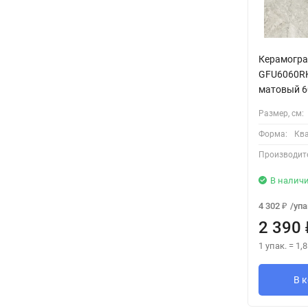
Керамогра
GFU6060RK
матовый 6
Размер, см:
Форма:
Кв
Производит
В налич
4 302
/
упа
₽
2 390
1 упак.
=
1,8
В 