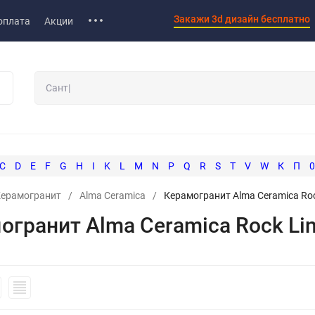
Закажи 3d дизайн бесплатно
оплата
Акции
C
D
E
F
G
H
I
K
L
M
N
P
Q
R
S
T
V
W
К
П
0
ерамогранит
/
Alma Ceramica
/
Керамогранит Alma Ceramica Roc
огранит Alma Ceramica Rock Li