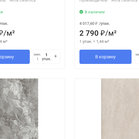
ель:
Alma Ceramica
Производитель:
Alma Ceramica
ии
В наличии
упак.
4 017,60
/
упак.
₽
/
м²
2 790
/
м²
₽
₽
4
м²
1 упак.
=
1,44
м²
мин.
м
корзину
В корзину
упак.
1