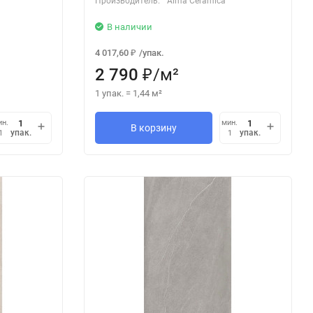
Производитель:
Alma Ceramica
В наличии
4 017,60
/
упак.
₽
2 790
/
м²
₽
1 упак.
=
1,44
м²
ин.
мин.
В корзину
упак.
упак.
1
1