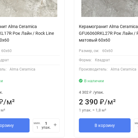
нит Alma Ceramica
Керамогранит Alma Ceramica
L17R Рок Лайн / Rock Line
GFU6060RKL27R Рок Лайн / R
0x60
матовый 60x60
60х60
Размер, см:
60х60
адрат
Форма:
Квадрат
ель:
Alma Ceramica
Производитель:
Alma Ceramica
ии
В наличии
к.
4 302
/
упак.
₽
/
м²
2 390
/
м²
₽
₽
м²
1 упак.
=
1,8
м²
мин.
м
корзину
В корзину
упак.
1