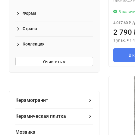
Производит
В налич
Форма
4 017,60
/
₽
Страна
2 790
1 упак.
=
1,4
Коллекция
В 
Очистить
Керамогранит
Керамическая плитка
Мозаика