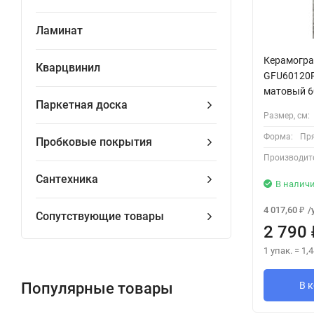
Ламинат
Керамогра
Кварцвинил
GFU60120R
матовый 6
Паркетная доска
Размер, см:
Форма:
Пр
Пробковые покрытия
Производит
Сантехника
В налич
4 017,60
/
₽
Сопутствующие товары
2 790
1 упак.
=
1,4
Популярные товары
В 