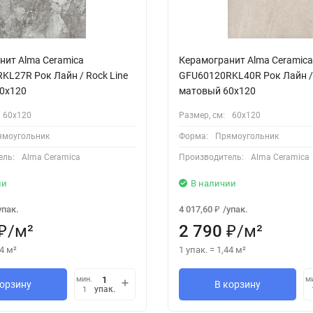
нит Alma Ceramica
Керамогранит Alma Ceramica
KL27R Рок Лайн / Rock Line
GFU60120RKL40R Рок Лайн / 
0x120
матовый 60x120
60х120
Размер, см:
60х120
ямоугольник
Форма:
Прямоугольник
ель:
Alma Ceramica
Производитель:
Alma Ceramica
ии
В наличии
упак.
4 017,60
/
упак.
₽
/
м²
2 790
/
м²
₽
₽
4
м²
1 упак.
=
1,44
м²
мин.
м
корзину
В корзину
упак.
1