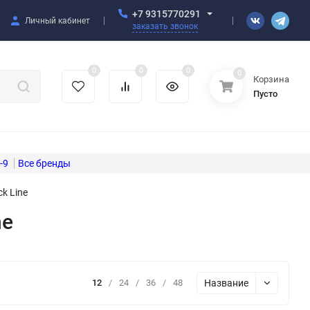
+7 9315770291
Личный кабинет
заказать звонок
0
0
0
0
Корзина
Пусто
-9
k Line
ne
Название
12
/
24
/
36
/
48