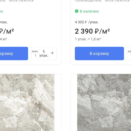
ель:
Alma Ceramica
Производитель:
Alma Ceramica
ии
В наличии
упак.
4 302
/
упак.
₽
/
м²
2 390
/
м²
₽
₽
4
м²
1 упак.
=
1,8
м²
мин.
м
корзину
В корзину
упак.
1