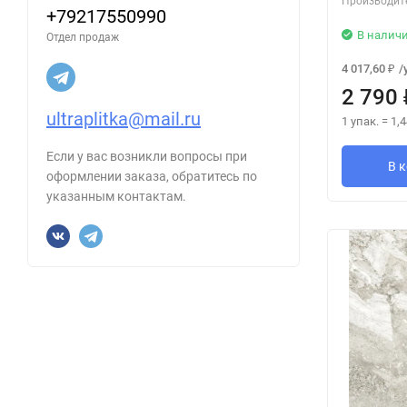
Производит
+79217550990
В налич
Отдел продаж
4 017,60
/
₽
2 790
ultraplitka@mail.ru
1 упак.
=
1,4
Если у вас возникли вопросы при
В 
оформлении заказа, обратитесь по
указанным контактам.