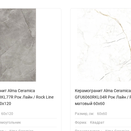
нит Alma Ceramica
Керамогранит Alma Ceramica
KL77R Рок Лайн / Rock Line
GFU6060RKL04R Рок Лайн / R
0x120
матовый 60x60
60х120
Размер, см:
60х60
ямоугольник
Форма:
Квадрат