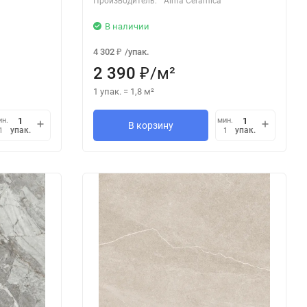
Производитель:
Alma Ceramica
В наличии
4 302
/
упак.
₽
2 390
/
м²
₽
1 упак.
=
1,8
м²
ин.
мин.
В корзину
упак.
упак.
1
1