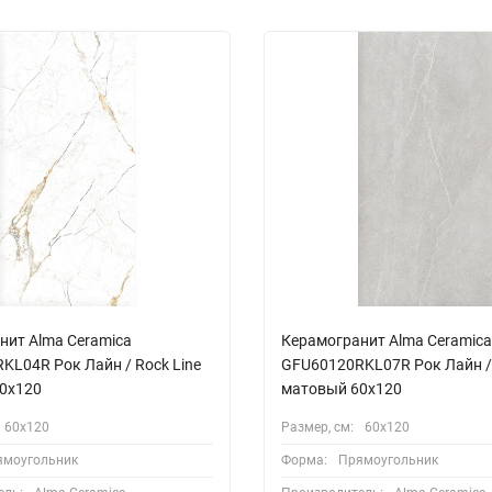
нит Alma Ceramica
Керамогранит Alma Ceramica
KL04R Рок Лайн / Rock Line
GFU60120RKL07R Рок Лайн / 
0x120
матовый 60x120
60х120
Размер, см:
60х120
ямоугольник
Форма:
Прямоугольник