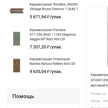
Керамогранит Rondine J86582
Vintage Brune Chevron 7.5x40.7
5 671,94
/
упак.
₽
Керамогранит Pamesa
017.250.0942.11183 Eleganza
Saggio MT Rect 60x120
7 207,20
/
упак.
₽
Керамогранит Prissmacer
Nantes Natura Relievo 60x120
9 635,04
/
упак.
₽
Керамогра
GFU60120R
матовый 6
Размер, см:
Помощь
Форма:
Пр