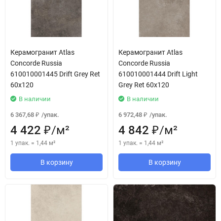
Керамогранит Atlas
Керамогранит Atlas
Concorde Russia
Concorde Russia
610010001445 Drift Grey Ret
610010001444 Drift Light
60x120
Grey Ret 60x120
В наличии
В наличии
6 367,68
/
упак.
6 972,48
/
упак.
₽
₽
4 422
/
м²
4 842
/
м²
₽
₽
1 упак.
=
1,44
м²
1 упак.
=
1,44
м²
В корзину
В корзину