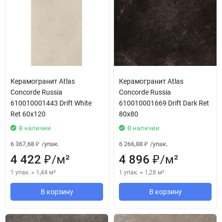
Керамогранит Atlas
Керамогранит Atlas
Concorde Russia
Concorde Russia
610010001443 Drift White
610010001669 Drift Dark Ret
Ret 60x120
80x80
В наличии
В наличии
6 367,68
/
упак.
6 266,88
/
упак.
₽
₽
4 422
/
м²
4 896
/
м²
₽
₽
1 упак.
=
1,44
м²
1 упак.
=
1,28
м²
В корзину
В корзину