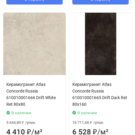
Керамогранит Atlas
Керамогранит Atlas
Concorde Russia
Concorde Russia
610010001666 Drift White
610010001665 Drift Dark Ret
Ret 80x80
80x160
В наличии
В наличии
5 644,80
/
упак.
16 711,68
/
упак.
₽
₽
4 410
/
м²
6 528
/
м²
₽
₽