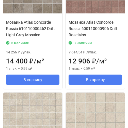
Мозаика Atlas Concorde
Мозаика Atlas Concorde
Russia 610110000462 Drift
Russia 600110000906 Drift
Light Grey Mosaico
Rose Mos
В наличии
В наличии
14 256
/
упак.
7 614,54
/
упак.
₽
₽
14 400
/
м²
12 906
/
м²
₽
₽
1 упак.
=
0,99
м²
1 упак.
=
0,59
м²
В корзину
В корзину