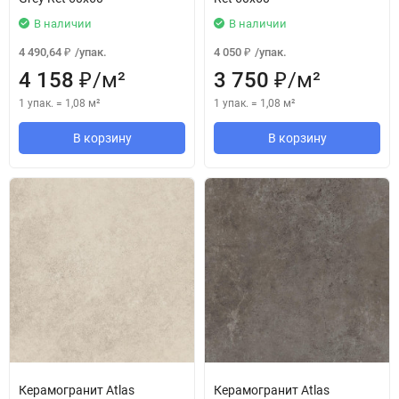
В наличии
В наличии
4 490,64
/
упак.
4 050
/
упак.
₽
₽
4 158
/
м²
3 750
/
м²
₽
₽
1 упак.
=
1,08
м²
1 упак.
=
1,08
м²
В корзину
В корзину
Керамогранит Atlas
Керамогранит Atlas