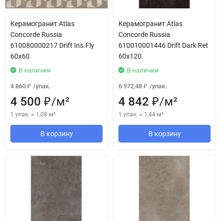
Керамогранит Atlas
Керамогранит Atlas
Concorde Russia
Concorde Russia
610080000217 Drift Ins.Fly
610010001446 Drift Dark Ret
60x60
60x120
В наличии
В наличии
4 860
/
упак.
6 972,48
/
упак.
₽
₽
4 500
/
м²
4 842
/
м²
₽
₽
1 упак.
=
1,08
м²
1 упак.
=
1,44
м²
В корзину
В корзину