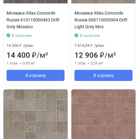
Мозаика Atlas Concorde
Мозаика Atlas Concorde
Russia 610110000463 Drift
Russia 600110000904 Drift
Grey Mosaico
Light Grey Mos
В наличии
В наличии
14 256
/
упак.
7 614,54
/
упак.
₽
₽
14 400
/
м²
12 906
/
м²
₽
₽
1 упак.
=
0,99
м²
1 упак.
=
0,59
м²
В корзину
В корзину