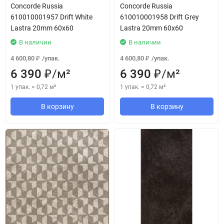
Concorde Russia
Concorde Russia
610010001957 Drift White
610010001958 Drift Grey
Lastra 20mm 60x60
Lastra 20mm 60x60
В наличии
В наличии
4 600,80
/
упак.
4 600,80
/
упак.
₽
₽
6 390
/
м²
6 390
/
м²
₽
₽
1 упак.
=
0,72
м²
1 упак.
=
0,72
м²
В корзину
В корзину