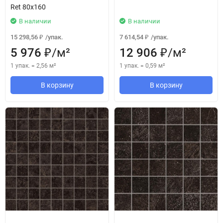
Ret 80x160
В наличии
В наличии
15 298,56
/
упак.
7 614,54
/
упак.
₽
₽
5 976
/
м²
12 906
/
м²
₽
₽
1 упак.
=
2,56
м²
1 упак.
=
0,59
м²
В корзину
В корзину