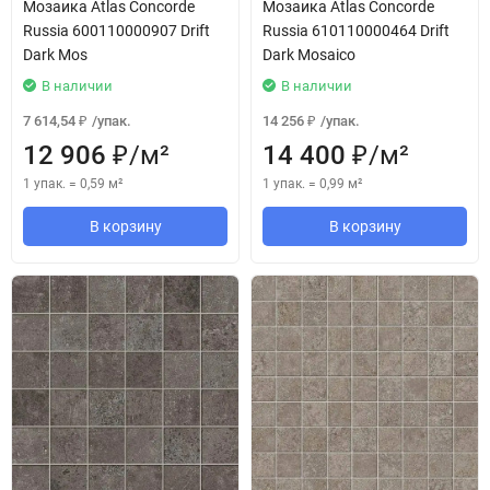
Мозаика Atlas Concorde
Мозаика Atlas Concorde
Russia 600110000907 Drift
Russia 610110000464 Drift
Dark Mos
Dark Mosaico
В наличии
В наличии
7 614,54
/
упак.
14 256
/
упак.
₽
₽
12 906
/
м²
14 400
/
м²
₽
₽
1 упак.
=
0,59
м²
1 упак.
=
0,99
м²
В корзину
В корзину