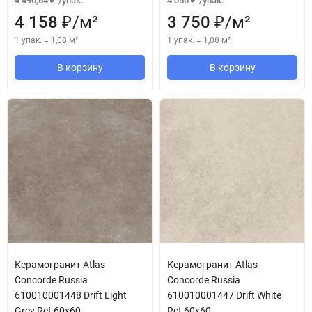
4 490,64
/
упак.
4 050
/
упак.
₽
₽
4 158
/
м²
3 750
/
м²
₽
₽
1 упак.
=
1,08
м²
1 упак.
=
1,08
м²
В корзину
В корзину
Керамогранит Atlas
Керамогранит Atlas
Concorde Russia
Concorde Russia
610010001448 Drift Light
610010001447 Drift White
Grey Ret 60x60
Ret 60x60