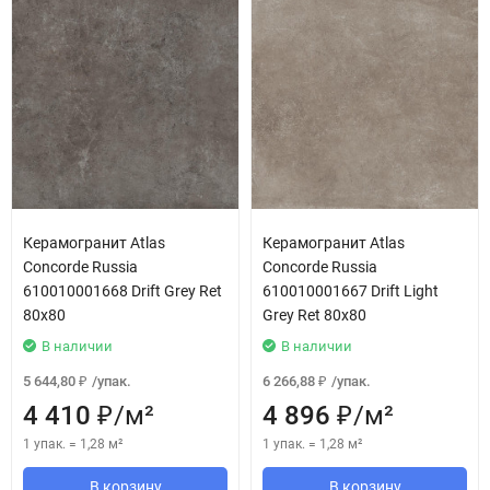
Керамогранит Atlas
Керамогранит Atlas
Concorde Russia
Concorde Russia
610010001668 Drift Grey Ret
610010001667 Drift Light
80x80
Grey Ret 80x80
В наличии
В наличии
5 644,80
/
упак.
6 266,88
/
упак.
₽
₽
4 410
/
м²
4 896
/
м²
₽
₽
1 упак.
=
1,28
м²
1 упак.
=
1,28
м²
В корзину
В корзину