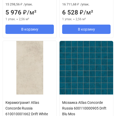
15 298,56
/
упак.
16 711,68
/
упак.
₽
₽
5 976
/
м²
6 528
/
м²
₽
₽
1 упак.
=
2,56
м²
1 упак.
=
2,56
м²
В корзину
В корзину
Керамогранит Atlas
Мозаика Atlas Concorde
Concorde Russia
Russia 600110000905 Drift
610010001662 Drift White
Blu Mos