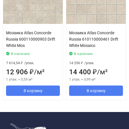
Мозаика Atlas Concorde
Мозаика Atlas Concorde
Russia 600110000903 Drift
Russia 610110000461 Drift
White Mos
White Mosaico
В наличии
В наличии
7 614,54
/
упак.
14 256
/
упак.
₽
₽
12 906
/
м²
14 400
/
м²
₽
₽
1 упак.
=
0,59
м²
1 упак.
=
0,99
м²
В корзину
В корзину