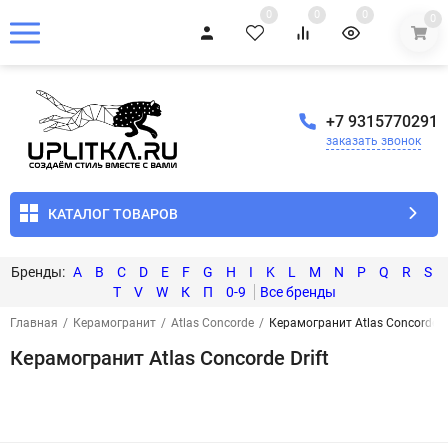
0
0
0
0
+7 9315770291
заказать звонок
КАТАЛОГ ТОВАРОВ
A
B
C
D
E
F
G
H
I
K
L
M
N
P
Q
R
S
T
V
W
К
П
0-9
Главная
/
Керамогранит
/
Atlas Concorde
/
Керамогранит Atlas Concorde Dr
Керамогранит Atlas Concorde Drift