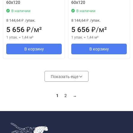
60x120
60x120
В наличии
В наличии
8 144,64
/
упак.
8 144,64
/
упак.
₽
₽
5 656
/
м²
5 656
/
м²
₽
₽
1 упак.
=
1,44
м²
1 упак.
=
1,44
м²
В корзину
В корзину
Показать еще
1
2
→