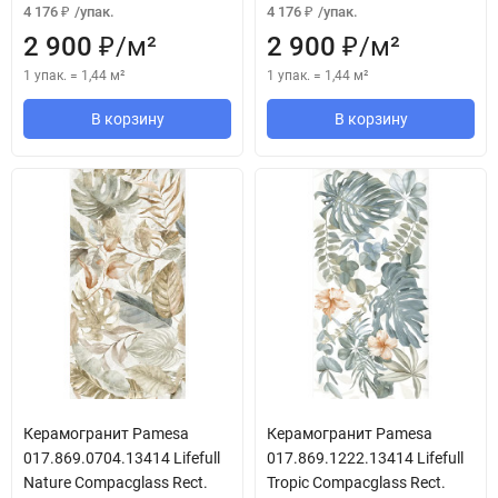
4 176
/
упак.
4 176
/
упак.
₽
₽
2 900
/
м²
2 900
/
м²
₽
₽
1 упак.
=
1,44
м²
1 упак.
=
1,44
м²
В корзину
В корзину
Керамогранит Pamesa
Керамогранит Pamesa
017.869.0704.13414 Lifefull
017.869.1222.13414 Lifefull
Nature Compacglass Rect.
Tropic Compacglass Rect.