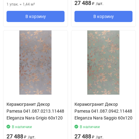
27 488
/
шт.
1 упак.
=
1,44
м²
₽
В корзину
В корзину
Керамогранит Декор
Керамогранит Декор
Pamesa 041.087.0213.11448
Pamesa 041.087.0942.11448
Eleganza Nara Grigio 60x120
Eleganza Nara Saggio 60x120
В наличии
В наличии
27 488
27 488
/
шт.
/
шт.
₽
₽