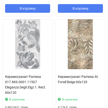
В корзину
В корзину
Керамогранит Pamesa
Керамогранит Pamesa At.
017.869.0001.11567
Forall Beige 60x120
Eleganza Degli.Elgz 1. Rect.
60x120
В наличии
В наличии
6 863,04
/
упак.
4 176
/
упак.
₽
₽