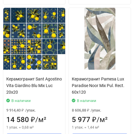
Керамогранит Sant Agostino
Керамогранит Pamesa Lux
Vita Giardino Blu Mix Luc
Paradise Noor Mix Pul. Rect.
20x20
60x120
В наличии
В наличии
9 914,40
/
упак.
8 606,88
/
упак.
₽
₽
14 580
/
м²
5 977
/
м²
₽
₽
1 упак.
=
0,68
м²
1 упак.
=
1,44
м²