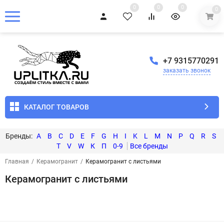
0
0
0
0
+7 9315770291
заказать звонок
КАТАЛОГ ТОВАРОВ
A
B
C
D
E
F
G
H
I
K
L
M
N
P
Q
R
S
T
V
W
К
П
0-9
Главная
/
Керамогранит
/
Керамогранит с листьями
Керамогранит с листьями