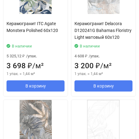
Керамогранит ITC Agate
Керамогранит Delacora
Monstera Polished 60x120
D120241G Bahamas Floristry
Light матовый 60x120
В наличии
В наличии
5 325,12
/
упак.
4 608
/
упак.
₽
₽
3 698
/
м²
3 200
/
м²
₽
₽
1 упак.
=
1,44
м²
1 упак.
=
1,44
м²
В корзину
В корзину