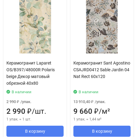
Керамогранит Laparet
Керамогранит Sant Agostino
OS/B397/48000R Polaris
CSAJRD0412 Sable Jardin 04
beige Декор матовый
Nat Rect 60x120
обрезной 40x80
В наличии
В наличии
2 990
/
упак.
13 910,40
/
упак.
₽
₽
2 990
/
шт.
9 660
/
м²
₽
₽
1 упак.
=
1
шт.
1 упак.
=
1,44
м²
В корзину
В корзину