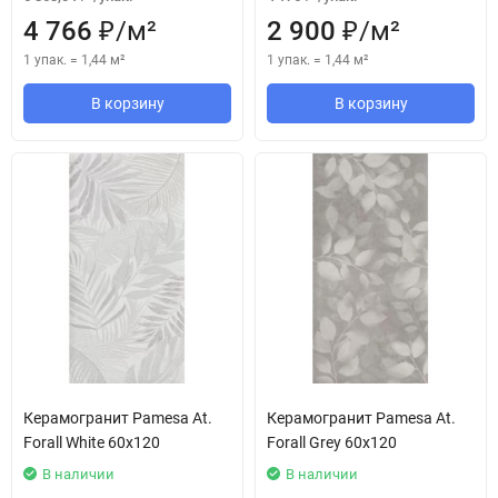
4 766
/
м²
2 900
/
м²
₽
₽
1 упак.
=
1,44
м²
1 упак.
=
1,44
м²
В корзину
В корзину
Керамогранит Pamesa At.
Керамогранит Pamesa At.
Forall White 60x120
Forall Grey 60x120
В наличии
В наличии