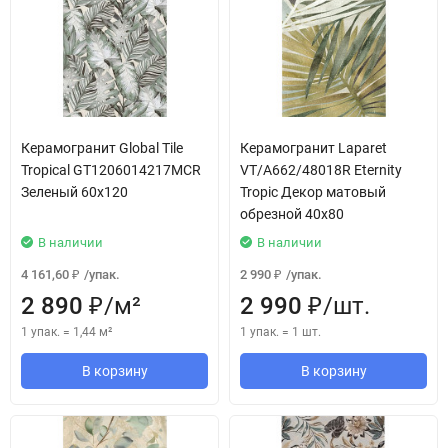
Керамогранит Global Tile
Керамогранит Laparet
Tropical GT1206014217MCR
VT/A662/48018R Eternity
Зеленый 60x120
Tropic Декор матовый
обрезной 40x80
В наличии
В наличии
4 161,60
/
упак.
2 990
/
упак.
₽
₽
2 890
/
м²
2 990
/
шт.
₽
₽
1 упак.
=
1,44
м²
1 упак.
=
1
шт.
В корзину
В корзину