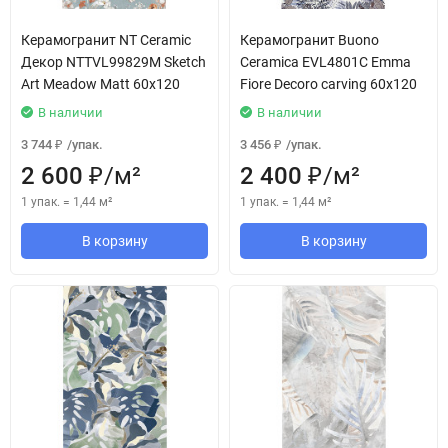
Керамогранит NT Ceramic
Керамогранит Buono
Декор NTTVL99829M Sketch
Ceramica EVL4801C Emma
Art Meadow Matt 60x120
Fiore Decoro carving 60x120
В наличии
В наличии
3 744
/
упак.
3 456
/
упак.
₽
₽
2 600
/
м²
2 400
/
м²
₽
₽
1 упак.
=
1,44
м²
1 упак.
=
1,44
м²
В корзину
В корзину