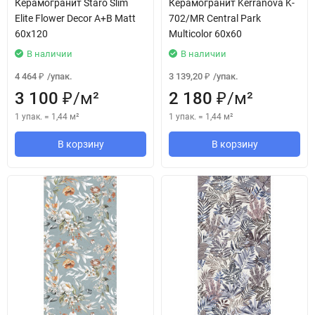
Керамогранит Staro Slim
Керамогранит Kerranova K-
Elite Flower Decor A+B Matt
702/MR Central Park
60x120
Multicolor 60x60
В наличии
В наличии
4 464
/
упак.
3 139,20
/
упак.
₽
₽
3 100
/
м²
2 180
/
м²
₽
₽
1 упак.
=
1,44
м²
1 упак.
=
1,44
м²
В корзину
В корзину