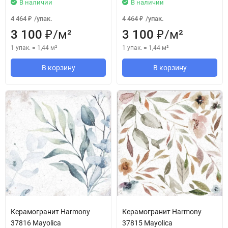
В наличии
В наличии
4 464
/
упак.
4 464
/
упак.
₽
₽
3 100
/
м²
3 100
/
м²
₽
₽
1 упак.
=
1,44
м²
1 упак.
=
1,44
м²
В корзину
В корзину
Керамогранит Harmony
Керамогранит Harmony
37816 Mayolica
37815 Mayolica