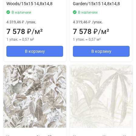
Woods/15x15 14,8x14,8
Garden/15x15 14,8x14,8
В наличии
В наличии
4 319,46
/
упак.
4 319,46
/
упак.
₽
₽
7 578
/
м²
7 578
/
м²
₽
₽
1 упак.
=
0,57
м²
1 упак.
=
0,57
м²
В корзину
В корзину