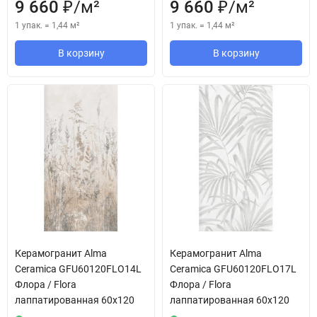
9 660
/
м²
9 660
/
м²
₽
₽
1 упак.
=
1,44
м²
1 упак.
=
1,44
м²
В корзину
В корзину
Керамогранит Alma
Керамогранит Alma
Ceramica GFU60120FLO14L
Ceramica GFU60120FLO17L
Флора / Flora
Флора / Flora
лаппатированная 60x120
лаппатированная 60x120