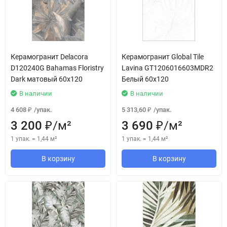
Керамогранит Delacora
Керамогранит Global Tile
D120240G Bahamas Floristry
Lavina GT1206016603MDR2
Dark матовый 60x120
Белый 60x120
В наличии
В наличии
4 608
/
упак.
5 313,60
/
упак.
₽
₽
3 200
/
м²
3 690
/
м²
₽
₽
1 упак.
=
1,44
м²
1 упак.
=
1,44
м²
В корзину
В корзину