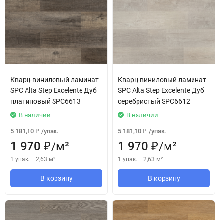
Кварц-виниловый ламинат
Кварц-виниловый ламинат
SPC Alta Step Excelente Дуб
SPC Alta Step Excelente Дуб
платиновый SPC6613
серебристый SPC6612
В наличии
В наличии
5 181,10
/
упак.
5 181,10
/
упак.
₽
₽
1 970
/
м²
1 970
/
м²
₽
₽
1 упак.
=
2,63
м²
1 упак.
=
2,63
м²
В корзину
В корзину