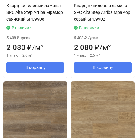
Кварц-виниловый ламинат
Кварц-виниловый ламинат
SPC Alta Step Arriba Мрамор
SPC Alta Step Arriba Мрамор
саянский SPC9908
серый SPC9902
В наличии
В наличии
5 408
/
упак.
5 408
/
упак.
₽
₽
2 080
/
м²
2 080
/
м²
₽
₽
1 упак.
=
2,6
м²
1 упак.
=
2,6
м²
В корзину
В корзину