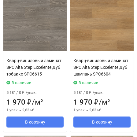
Кварц-виниловый ламинат
Кварц-виниловый ламинат
SPC Alta Step Excelente Дуб
SPC Alta Step Excelente Дуб
тобакко SPC6615
шампань SPC6604
В наличии
В наличии
5 181,10
/
упак.
5 181,10
/
упак.
₽
₽
1 970
/
м²
1 970
/
м²
₽
₽
1 упак.
=
2,63
м²
1 упак.
=
2,63
м²
В корзину
В корзину