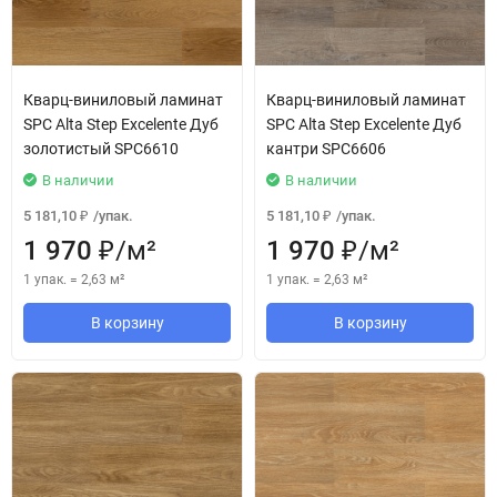
Кварц-виниловый ламинат
Кварц-виниловый ламинат
SPC Alta Step Excelente Дуб
SPC Alta Step Excelente Дуб
золотистый SPC6610
кантри SPC6606
В наличии
В наличии
5 181,10
/
упак.
5 181,10
/
упак.
₽
₽
1 970
/
м²
1 970
/
м²
₽
₽
1 упак.
=
2,63
м²
1 упак.
=
2,63
м²
В корзину
В корзину