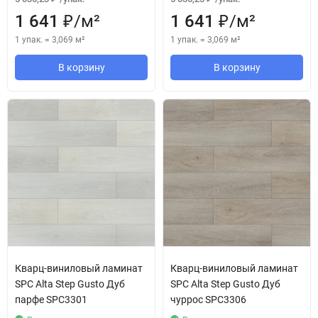
1 641
/
м²
1 641
/
м²
₽
₽
1 упак.
=
3,069
м²
1 упак.
=
3,069
м²
В корзину
В корзину
Кварц-виниловый ламинат
Кварц-виниловый ламинат
SPC Alta Step Gusto Дуб
SPC Alta Step Gusto Дуб
парфе SPC3301
чуррос SPC3306