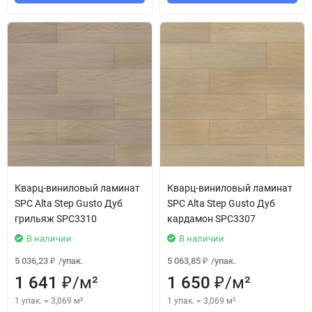
Кварц-виниловый ламинат
Кварц-виниловый ламинат
SPC Alta Step Gusto Дуб
SPC Alta Step Gusto Дуб
грильяж SPC3310
кардамон SPC3307
В наличии
В наличии
5 036,23
/
упак.
5 063,85
/
упак.
₽
₽
1 641
/
м²
1 650
/
м²
₽
₽
1 упак.
=
3,069
м²
1 упак.
=
3,069
м²