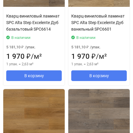
Кварц-виниловый ламинат
Кварц-виниловый ламинат
SPC Alta Step Excelente Дуб
SPC Alta Step Excelente Дуб
базальтовый SPC6614
ванильный SPC6601
В наличии
В наличии
5 181,10
/
упак.
5 181,10
/
упак.
₽
₽
1 970
/
м²
1 970
/
м²
₽
₽
1 упак.
=
2,63
м²
1 упак.
=
2,63
м²
В корзину
В корзину