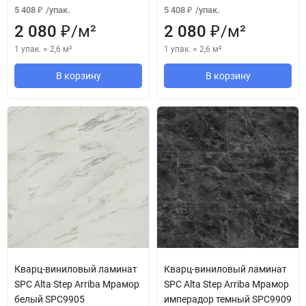
5 408
/
упак.
5 408
/
упак.
₽
₽
2 080
/
м²
2 080
/
м²
₽
₽
1 упак.
=
2,6
м²
1 упак.
=
2,6
м²
В корзину
В корзину
Кварц-виниловый ламинат
Кварц-виниловый ламинат
SPC Alta Step Arriba Мрамор
SPC Alta Step Arriba Мрамор
белый SPC9905
имперадор темный SPC9909