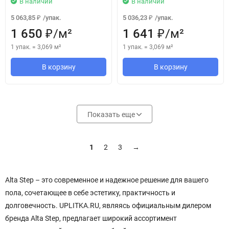
В наличии
В наличии
5 063,85
/
упак.
5 036,23
/
упак.
₽
₽
1 650
/
м²
1 641
/
м²
₽
₽
1 упак.
=
3,069
м²
1 упак.
=
3,069
м²
В корзину
В корзину
Показать еще
1
2
3
→
Alta Step – это современное и надежное решение для вашего
пола, сочетающее в себе эстетику, практичность и
долговечность. UPLITKA.RU, являясь официальным дилером
бренда Alta Step, предлагает широкий ассортимент