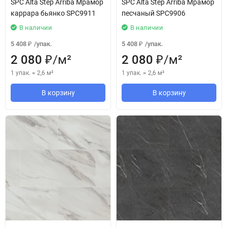
SPC Alta Step Arriba Мрамор
SPC Alta Step Arriba Мрамор
каррара бьянко SPC9911
песчаный SPC9906
В наличии
В наличии
5 408
/
упак.
5 408
/
упак.
₽
₽
2 080
/
м²
2 080
/
м²
₽
₽
1 упак.
=
2,6
м²
1 упак.
=
2,6
м²
В корзину
В корзину