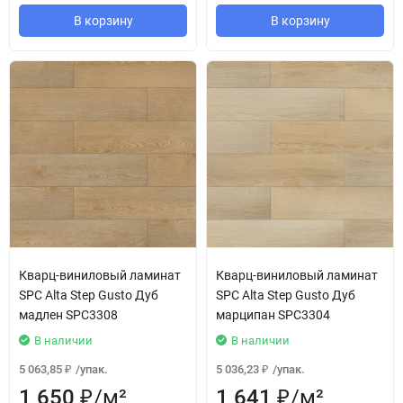
В корзину
В корзину
Кварц-виниловый ламинат
Кварц-виниловый ламинат
SPC Alta Step Gusto Дуб
SPC Alta Step Gusto Дуб
мадлен SPC3308
марципан SPC3304
В наличии
В наличии
5 063,85
/
упак.
5 036,23
/
упак.
₽
₽
1 650
/
м²
1 641
/
м²
₽
₽