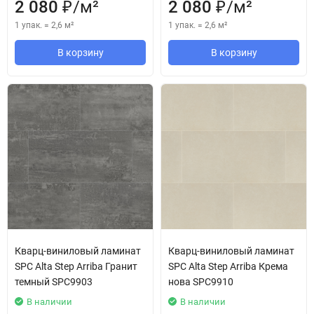
2 080
/
м²
2 080
/
м²
₽
₽
1 упак.
=
2,6
м²
1 упак.
=
2,6
м²
В корзину
В корзину
Кварц-виниловый ламинат
Кварц-виниловый ламинат
SPC Alta Step Arriba Гранит
SPC Alta Step Arriba Крема
темный SPC9903
нова SPC9910
В наличии
В наличии