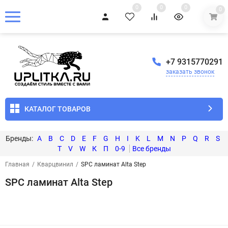
0
0
0
0
+7 9315770291
заказать звонок
КАТАЛОГ ТОВАРОВ
A
B
C
D
E
F
G
H
I
K
L
M
N
P
Q
R
S
T
V
W
К
П
0-9
Главная
/
Кварцвинил
/
SPC ламинат Alta Step
SPC ламинат Alta Step