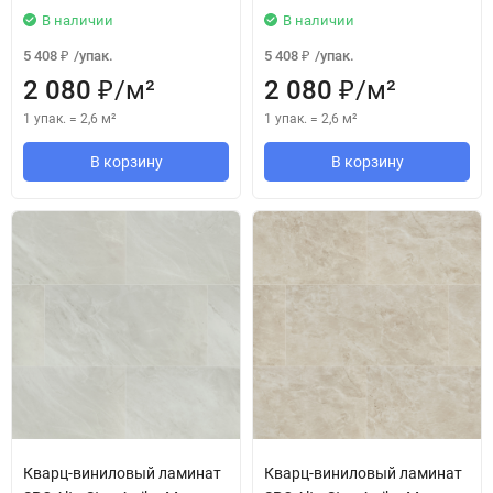
В наличии
В наличии
5 408
/
упак.
5 408
/
упак.
₽
₽
2 080
/
м²
2 080
/
м²
₽
₽
1 упак.
=
2,6
м²
1 упак.
=
2,6
м²
В корзину
В корзину
Кварц-виниловый ламинат
Кварц-виниловый ламинат