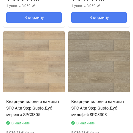
1 упак.
=
3,069
м²
1 упак.
=
3,069
м²
В корзину
В корзину
Кварц-виниловый ламинат
Кварц-виниловый ламинат
SPC Alta Step Gusto Дуб
SPC Alta Step Gusto Дуб
меренга SPC3305
мильфей SPC3303
В наличии
В наличии
5 036,23
/
упак.
5 036,23
/
упак.
₽
₽