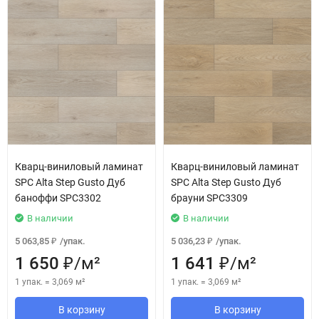
Кварц-виниловый ламинат
Кварц-виниловый ламинат
SPC Alta Step Gusto Дуб
SPC Alta Step Gusto Дуб
баноффи SPC3302
брауни SPC3309
В наличии
В наличии
5 063,85
/
упак.
5 036,23
/
упак.
₽
₽
1 650
/
м²
1 641
/
м²
₽
₽
1 упак.
=
3,069
м²
1 упак.
=
3,069
м²
В корзину
В корзину