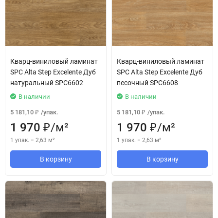
Кварц-виниловый ламинат
Кварц-виниловый ламинат
SPC Alta Step Excelente Дуб
SPC Alta Step Excelente Дуб
натуральный SPC6602
песочный SPC6608
В наличии
В наличии
5 181,10
/
упак.
5 181,10
/
упак.
₽
₽
1 970
/
м²
1 970
/
м²
₽
₽
1 упак.
=
2,63
м²
1 упак.
=
2,63
м²
В корзину
В корзину