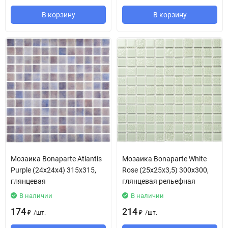
В корзину
В корзину
Мозаика Bonaparte Atlantis
Мозаика Bonaparte White
Purple (24х24х4) 315х315,
Rose (25х25х3,5) 300х300,
глянцевая
глянцевая рельефная
В наличии
В наличии
174
214
/
шт.
/
шт.
₽
₽