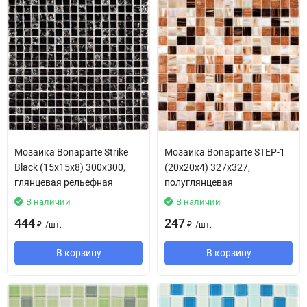
Мозаика Bonaparte Strike
Мозаика Bonaparte STEP-1
Black (15х15х8) 300х300,
(20х20х4) 327х327,
глянцевая рельефная
полуглянцевая
В наличии
В наличии
444
247
/
шт.
/
шт.
₽
₽
В корзину
В корзину