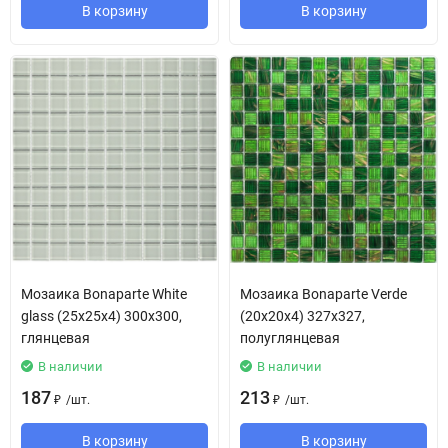
В корзину
В корзину
Мозаика Bonaparte White
Мозаика Bonaparte Verde
glass (25х25х4) 300х300,
(20х20х4) 327х327,
глянцевая
полуглянцевая
В наличии
В наличии
187
213
/
шт.
/
шт.
₽
₽
В корзину
В корзину