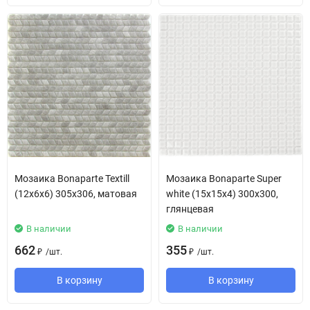
Мозаика Bonaparte Textill
Мозаика Bonaparte Super
(12х6х6) 305х306, матовая
white (15х15х4) 300х300,
глянцевая
В наличии
В наличии
662
355
/
шт.
/
шт.
₽
₽
В корзину
В корзину