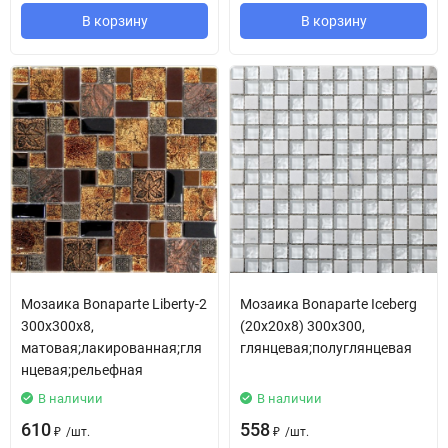
В корзину
В корзину
Мозаика Bonaparte Liberty-2
Мозаика Bonaparte Iceberg
300х300х8,
(20х20х8) 300х300,
матовая;лакированная;гля
глянцевая;полуглянцевая
нцевая;рельефная
В наличии
В наличии
610
558
/
шт.
/
шт.
₽
₽