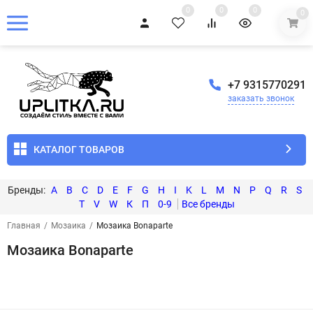
0
0
0
0
+7 9315770291
заказать звонок
КАТАЛОГ ТОВАРОВ
A
B
C
D
E
F
G
H
I
K
L
M
N
P
Q
R
S
T
V
W
К
П
0-9
Главная
/
Мозаика
/
Мозаика Bonaparte
Мозаика Bonaparte