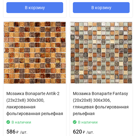
В корзину
В корзину
Мозаика Bonaparte Antik-2
Мозаика Bonaparte Fantasy
(23х23х8) 300х300,
(20х20х8) 306х306,
лакированная
глянцевая фольгированная
фольгированная рельефная
рельефная
В наличии
В наличии
586
620
/
шт.
/
шт.
₽
₽