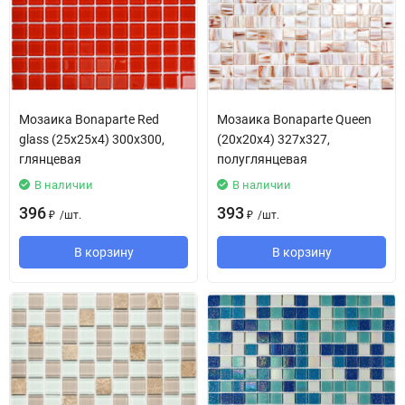
Мозаика Bonaparte Red
Мозаика Bonaparte Queen
glass (25х25х4) 300х300,
(20х20х4) 327х327,
глянцевая
полуглянцевая
В наличии
В наличии
396
393
/
шт.
/
шт.
₽
₽
В корзину
В корзину