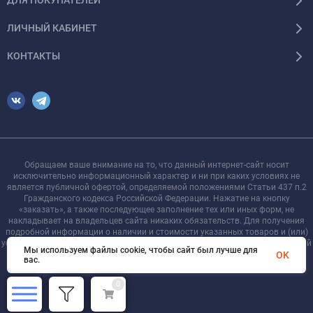
ДЛЯ ПОКУПАТЕЛЕЙ
ЛИЧНЫЙ КАБИНЕТ
КОНТАКТЫ
Обращаем ваше внимание на то, что данный интернет-сайт носит
исключительно информационный характер и ни при каких условиях не
является публичной офертой, определяемой положениями Статьи 437 п.2
Гражданского кодекса Российской Федерации. Нажатие на кнопку
«заказать», а также последующее заполнение тех или иных форм, не
накладывает на владельцев сайта никаких обязательств. Для получения
подробной информации о наличии и стоимости указанных товаров и (или)
услуг, пожалуйста, обращайтесь к менеджеру сайта с помощью специальной
Мы используем файлы cookie, чтобы сайт был лучше для
формы связи или по телефону +7 921 755-09-90
OK
вас.
0