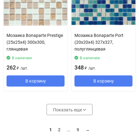
Мозаика Bonaparte Prestige
Мозаика Bonaparte Port
(25х25х4) 300х300,
(20х20х4) 327х327,
глянцевая
полуглянцевая
В наличии
В наличии
262
348
/
шт.
/
шт.
₽
₽
В корзину
В корзину
Показать еще
1
2
...
9
→