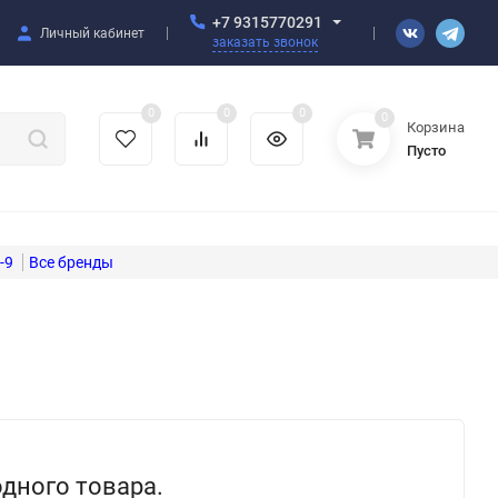
+7 9315770291
Личный кабинет
заказать звонок
0
0
0
0
Корзина
Пусто
-9
одного товара.