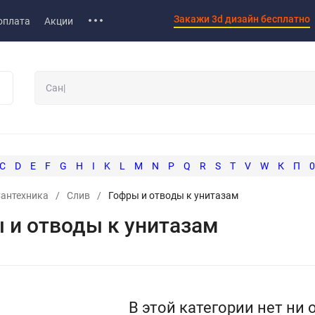
Закажи 3d дизайн бесплатно
оплата
Акции
C
D
E
F
G
H
I
K
L
M
N
P
Q
R
S
T
V
W
К
П
0
антехника
/
Слив
/
Гофры и отводы к унитазам
 и отводы к унитазам
В этой категории нет ни 