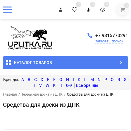
0
0
0
0
+7 9315770291
заказать звонок
КАТАЛОГ ТОВАРОВ
A
B
C
D
E
F
G
H
I
K
L
M
N
P
Q
R
S
T
V
W
К
П
0-9
Главная
/
Террасная доска из ДПК
/
Средства для доски из ДПК
Средства для доски из ДПК