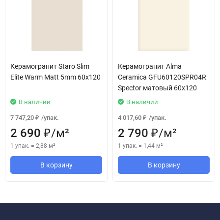
Керамогранит Staro Slim
Керамогранит Alma
Elite Warm Matt 5mm 60x120
Ceramica GFU60120SPR04R
Spector матовый 60x120
В наличии
В наличии
7 747,20
/
упак.
4 017,60
/
упак.
₽
₽
2 690
/
м²
2 790
/
м²
₽
₽
1 упак.
=
2,88
м²
1 упак.
=
1,44
м²
В корзину
В корзину