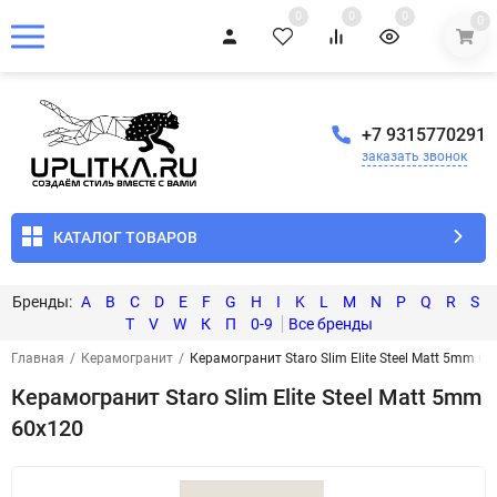
0
0
0
0
+7 9315770291
заказать звонок
КАТАЛОГ ТОВАРОВ
A
B
C
D
E
F
G
H
I
K
L
M
N
P
Q
R
S
T
V
W
К
П
0-9
Главная
/
Керамогранит
/
Керамогранит Staro Slim Elite Steel Matt 5mm 6
Керамогранит Staro Slim Elite Steel Matt 5mm
60x120