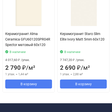
Керамогранит Alma
Керамогранит Staro Slim
Ceramica GFU60120SPR04R
Elite Ivory Matt 5mm 60x120
Spector матовый 60x120
В наличии
В наличии
4 017,60
/
упак.
7 747,20
/
упак.
₽
₽
2 790
/
м²
2 690
/
м²
₽
₽
1 упак.
=
1,44
м²
1 упак.
=
2,88
м²
В корзину
В корзину