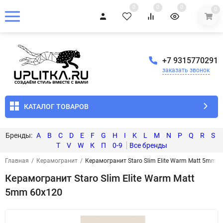
0
0
0
0
+7 9315770291
заказать звонок
КАТАЛОГ ТОВАРОВ
A
B
C
D
E
F
G
H
I
K
L
M
N
P
Q
R
S
T
V
W
К
П
0-9
Главная
/
Керамогранит
/
Керамогранит Staro Slim Elite Warm Matt 5mm 
Керамогранит Staro Slim Elite Warm Matt
5mm 60x120